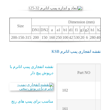
Dimension (mm)
Size
DN1
DN2
a
a1
b1
d1
f1
g1
g2
h1
200-150-315
200
150
160
250
100
42
530
20
6
280
ه انفجاری پمپ اتانرم KSB
نقشه انفجاری پمپ اتانرم با
Part NO
درپوش پیچ دار
102
مناسب برای پمپ های رنج
161