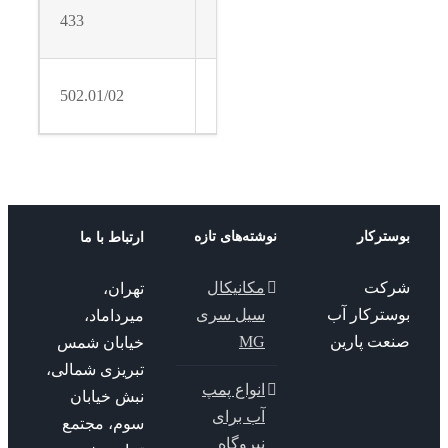
Mechanical
433
940.01/02
seal
Casing
502.01/02
wear ring
ترکار
نوشته‌های تازه
ارتباط با ما
کت
مکانیکال
تهران،
سترکار آب
سیل سری
میرداماد،
عت پارین
MG
خیابان شمس
تبریزی شمالی،
انواع پمپ
نبش خیابان
آب برای
سوم، مجتمع
نیروگاه