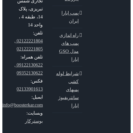
تجاری شمس
تبریزی، پلاک
پمپ ابارا
14، طبقه 4 ،
ایران
واحد 14
تلفن:
راه اندازی
02122221804 ,
پمپ های
02122221805
مدل GSO
تلفن همراه:
ابارا
09122130622 ,
09352130622
شرایط لوله
فکس:
کشی
02133901613
پمپهای
ایمیل:
سانتریفیوژ
info@boosterkar.com
ابارا
وبسایت:
بوسترکار