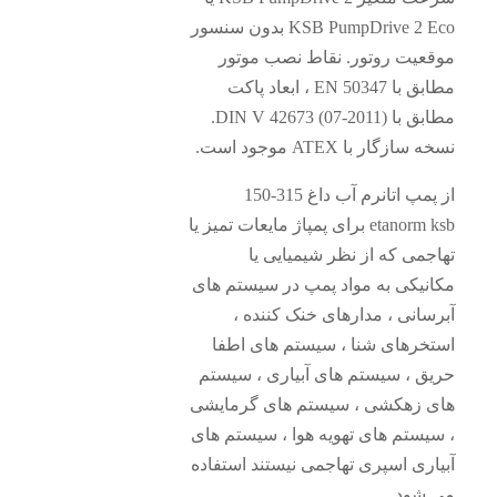
KSB PumpDrive 2 Eco بدون سنسور
قعیت روتور. نقاط نصب موتور
مطابق با EN 50347 ، ابعاد پاکت
مطابق با DIN V 42673 (07-2011).
سازگار با ATEX موجود است.
از پمپ اتانرم آب داغ 315-150
etanorm ksb برای پمپاژ مایعات تمیز یا
جمی که از نظر شیمیایی یا
انیکی به مواد پمپ در سیستم های
سانی ، مدارهای خنک کننده ،
تخرهای شنا ، سیستم های اطفا
یق ، سیستم های آبیاری ، سیستم
ی زهکشی ، سیستم های گرمایشی
سیستم های تهویه هوا ، سیستم های
اری اسپری تهاجمی نیستند استفاده
 شود.