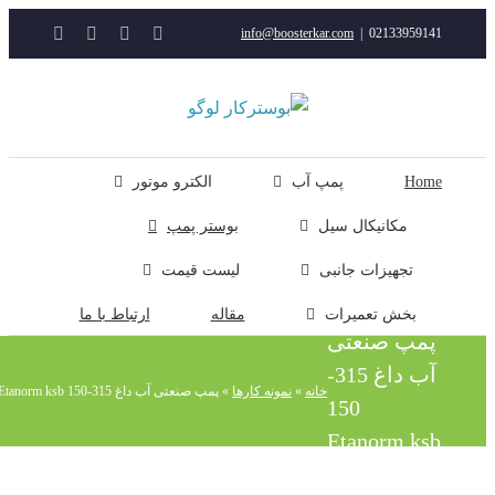
YouTube
Rss
Instagram
ایمیل
info@boosterkar.com
|
0213395914
ت
ن
ل
Hom
پمپ آب
الکترو موتور
مکانیکال سیل
بوستر پمپ
تجهیزات جانبی
لیست قیمت
بخش تعمیرات
مقاله
ارتباط با ما
پمپ صنعتی
آب داغ 315-
خانه
»
نمونه کارها
»
پمپ صنعتی آب داغ 315-150 Etanorm ksb
150
Etanorm ks