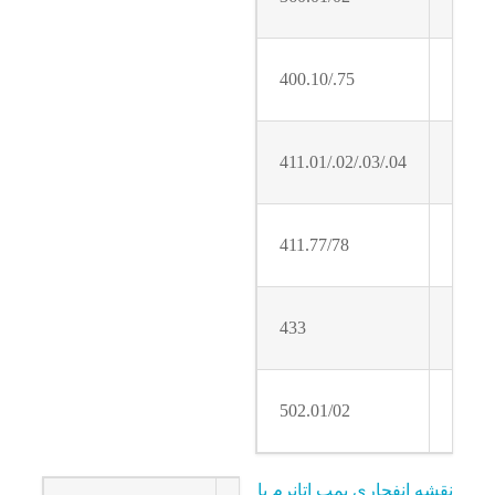
400.10/.75
411.01/.02/.03/.04
411.77/78
433
502.01/02
ه انفجاری پمپ اتانرم با