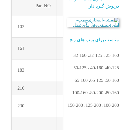
Part NO
Description
P
پوش گیره دار
Volute
102
523
casing
اسب برای پمپ های رنج
Casing
161
550.95
Cover
25-160 ، 32-125
Support
40-125، 40-160 
183
554.98
foot
50-160، 65-125،
210
Shaft
81-92.01/
80-160، 80-200،
100-200، 125-200، 
230
Impeller
901.04/30
Deep