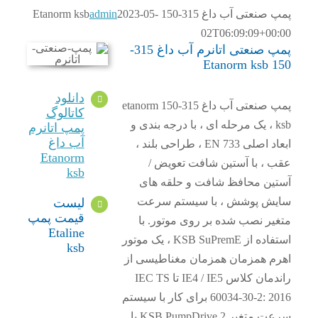
صنعتی آب داغ 315-150 Etanorm ksb
2023-05-
admin
02T06:09:09+00:
پمپ صنعتی اتانرم آب داغ 315-
150 Eta
دانلود
پمپ صنعتی آب داغ 315-150 etanorm
کاتالوگ
ksb ، یک مرحله ای ، با درجه بندی و
پمپ اتانرم
آب داغ
ابعاد اصلی EN 733 ، طراحی بلند ،
Etanorm
ب ، با آستین شافت تعویض /
ksb
تین محافظ شافت و حلقه های
یش پوشش ، با سیستم سرعت
لیست
قیمت پمپ
غیر نصب شده بر روی موتور. با
Etaline
استفاده از KSB SuPremE ، یک موتور
ksb
رم همزمان همزمان مغناطیسی از
راندمان کلاس IE4 / IE5 تا IEC TS
60034-30-2: 2016 برای کار با سیستم
سرعت متغیر KSB PumpDrive 2 یا