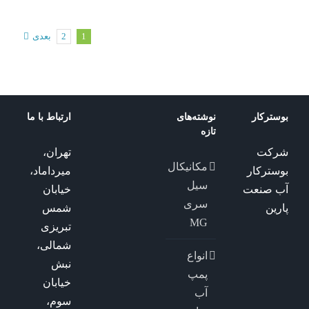
پمپ ksb
1
2
بعدی
بوسترکار
نوشته‌های
ارتباط با ما
تازه
شرکت
تهران،
مکانیکال
بوسترکار
میرداماد،
سیل
آب صنعت
خیابان
سری
پارین
شمس
MG
تبریزی
شمالی،
انواع
نبش
پمپ
خیابان
آب
سوم،