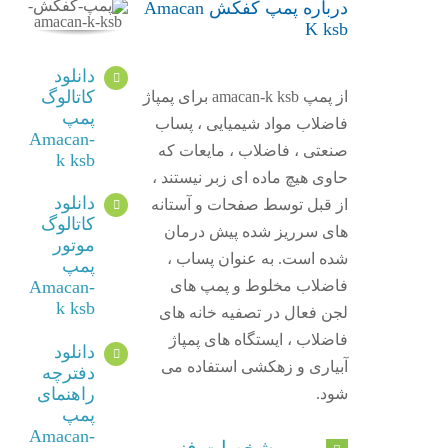
درباره پمپ کفکش Amacan
K ksb
دانلود
کاتالوگ
از پمپ amacan-k ksb برای پمپاژ
پمپ
فاضلاب مواد شیمیایی ، پساب
Amacan-
صنعتی ، فاضلاب ، مایعات که
k ksb
حاوی هیچ ماده ای زبر نیستند ،
دانلود
از قبل توسط صفحات و آستانه
کاتالوگ
های سرریز شده پیش درمان
موتور
شده است.
به عنوان پساب ،
پمپ
فاضلاب مخلوط و پمپ های
Amacan-
k ksb
لجن فعال در تصفیه خانه های
فاضلاب ، ایستگاه های پمپاژ
دانلود
آبیاری و زهکشی استفاده می
دفترچه
راهنمای
شود.
پمپ
Amacan-
مشخصات فنی