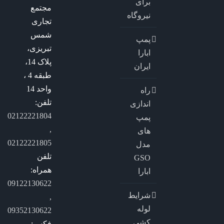
برای
مجتمع
نیروگاه
تجاری
شمس
پمپ
تبریزی،
ابارا
پلاک 14،
ایران
طبقه 4 ،
واحد 14
راه
تلفن:
اندازی
02122221804
پمپ
,
های
02122221805
مدل
تلفن
GSO
همراه:
ابارا
09122130622
شرایط
,
لوله
09352130622
کشی
فکس: