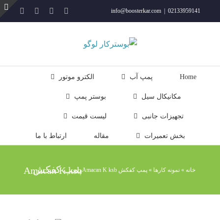
فتن
YouTube
Rss
Instagram
ایمیل
info@boosterkar.com
|
02133959141
ه
ت
حتوا
ن
ل
Home
پمپ آب
الکترو موتور
مکانیکال سیل
بوستر پمپ
تجهیزات جانبی
لیست قیمت
بخش تعمیرات
مقاله
ارتباط با ما
پمپ کفکش Amacan K ksb
خانه
»
نمونه کارها
»
پمپ کفکش Amacan K ksb