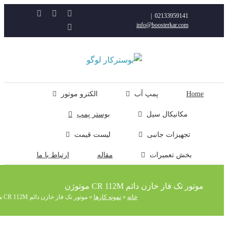
Instagram
Rss
YouTube
|
02133959141
info@boosterkar.com
ایمیل
Hom
پمپ آب
الکترو موتور
مکانیکال سیل
بوستر پمپ
تجهیزات جانبی
لیست قیمت
بخش تعمیرات
مقاله
ارتباط با ما
وتور تک فاز خازن دائم CR 112M موتوژن
خانه
»
نمونه کارها
»
موتور تک فاز خازن دائم CR 112M موتوژن