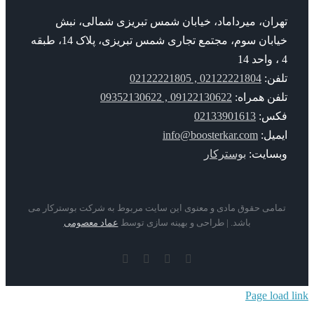
ران، میرداماد، خیابان شمس تبریزی شمالی، نبش
خیابان سوم، مجتمع تجاری شمس تبریزی، پلاک 14، طبقه
فن:
02122221804 , 02122221805
فن همراه:
09122130622 , 09352130622
س:
02133901613
میل:
info@boosterkar.com
سایت:
بوسترکار
امی حقوق مادی و معنوی این سایت مربوط به شرکت بوسترکار می
باشد. | طراحی و بهینه سازی توسط
عماد معصومی
YouTube
Rss
Instagram
ایمیل
Page lo