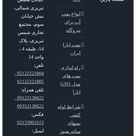
تبریزی شمالی،
انواع پمپ
نبش خیابان
آب برای
سوم، مجتمع
نیروگاه
تجاری شمس
تبریزی، پلاک
پمپ ابارا
14، طبقه 4 ،
ایران
واحد 14
تلفن:
راه اندازی
02122221804 ,
پمپ های
02122221805
مدل GSO
تلفن همراه:
ابارا
09122130622 ,
09352130622
شرایط لوله
فکس:
کشی
02133901613
پمپهای
ایمیل:
سانتریفیوژ