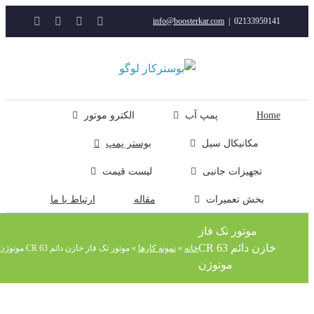
YouTube
Rss
Instagram
ایمیل
info@boosterkar.com
|
0213395914
ت
ن
ل
Hom
پمپ آب
الکترو موتور
مکانیکال سیل
بوستر پمپ
تجهیزات جانبی
لیست قیمت
بخش تعمیرات
مقاله
ارتباط با ما
موتور تک فاز
خازن دائم CR 63
خانه
»
نمونه کارها
»
موتور تک فاز خازن دائم CR 63 موتوژن
موتوژن