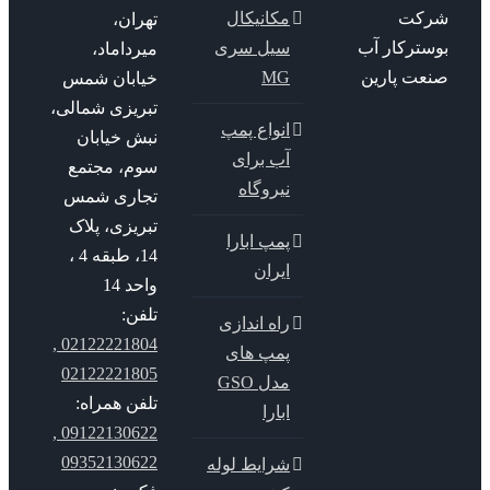
کت
مکانیکال
تهران،
سترکار آب
سیل سری
میرداماد،
عت پارین
MG
خیابان شمس
تبریزی شمالی،
انواع پمپ
نبش خیابان
آب برای
سوم، مجتمع
نیروگاه
تجاری شمس
تبریزی، پلاک
پمپ ابارا
14، طبقه 4 ،
ایران
واحد 14
تلفن:
راه اندازی
02122221804 ,
پمپ های
02122221805
مدل GSO
تلفن همراه:
ابارا
09122130622 ,
09352130622
شرایط لوله