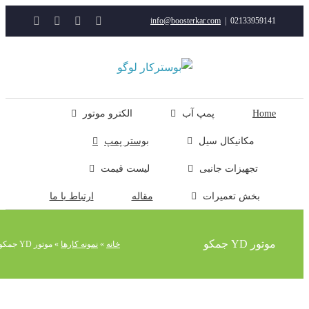
YouTube
Rss
Instagram
ایمیل
info@boosterkar.com
|
0213395914
ت
ن
ل
Hom
پمپ آب
الکترو موتور
مکانیکال سیل
بوستر پمپ
تجهیزات جانبی
لیست قیمت
بخش تعمیرات
مقاله
ارتباط با ما
تور YD جمکو
خانه
»
نمونه کارها
»
موتور YD جمکو