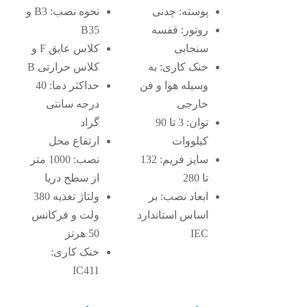
پوسته: چدنی
نحوه نصب: B3 و
روتور: قفسه
B35
سنجابی
کلاس عایق F و
خنک کاری: به
کلاس حرارتی B
وسیله هوا و فن
حداکثر دما: 40
خارجی
درجه سانتی
توان: 3 تا 90
گراد
کیلووات
ارتفاع محل
سایز فریم: 132
نصب: 1000 متر
تا 280
از سطح دریا
ابعاد نصب: بر
ولتاژ تغذیه 380
اساس استاندارد
ولت و فرکانس
IEC
50 هرتز
خنک کاری:
IC411