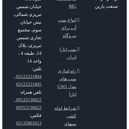
عت پارین
MG
خیابان شمس
تبریزی شمالی،
انواع پمپ
نبش خیابان
آب برای
سوم، مجتمع
نیروگاه
تجاری شمس
تبریزی، پلاک
پمپ ابارا
14، طبقه 4 ،
ایران
واحد 14
تلفن:
راه اندازی
02122221804 ,
پمپ های
02122221805
مدل GSO
تلفن همراه:
ابارا
09122130622 ,
09352130622
شرایط لوله
فکس:
کشی
02133901613
پمپهای