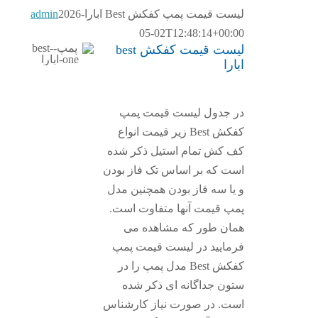
لیست قیمت پمپ کفکش Best ابارا
2026-
admin
05-02T12:48:14+00:00
لیست قیمت کفکش best
ابارا
در جدول لیست قیمت پمپ
کفکش Best زیر قیمت انواع
کف کش تمام استیل ذکر شده
است که بر اساس تک فاز بودن
و یا سه فاز بودن همچنین مدل
پمپ قیمت آنها متفاوت است.
همان طور که مشاهده می
فرمایید در لیست قیمت پمپ
کفکش Best مدل پمپ را در
ستون جداگانه ای ذکر شده
است. در صورت نیاز کارشناس