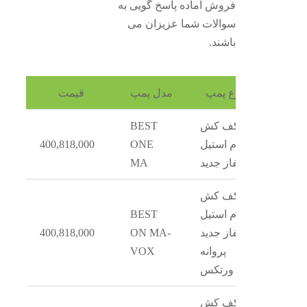
فروش آماده پاسخ گویی به
سوالات شما عزیزان می
باشند.
نوع پمپ
مدل پمپ
قیمت
کف کش
BEST
تمام استیل
ONE
400,818,000
تکفاز جدید
MA
کف کش
تمام استیل
BEST
تکفاز جدید
ON MA-
400,818,000
پروانه
VOX
ورتکس
کف کش