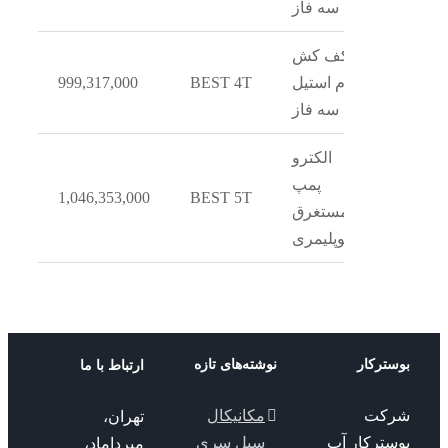
سه فاز
کف کش
تمام استیل
BEST 4T
999,317,000
سه فاز
الکترو
پمپ
1,046,353,000
BEST 5T
مستغرق
تکنوپلیمری
ترکار
نوشته‌های تازه
ارتباط با ما
کت
مکانیکال
تهران،
سترکار آب
سیل سری
میرداماد،