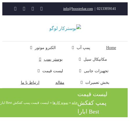
YouTube
Rss
Instagram
ایمیل
info@boosterkar.com
|
0213395914
ت
ن
ل
Hom
پمپ آب
الکترو موتور
مکانیکال سیل
بوستر پمپ
تجهیزات جانبی
لیست قیمت
بخش تعمیرات
مقاله
ارتباط با ما
لیست قیمت
پمپ کفکش
خانه
»
نمونه کارها
»
لیست قیمت پمپ کفکش Best ابارا
Best ابارا