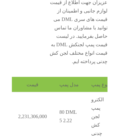
عزیزان جهت اطلاع از قیمت
لوازم جانبی و اطمینان از
قیمت های سری DML می
توانید با مشاوران ما تماس
حاصل بفرمایید. در لیست
قیمت پمپ لجنکش DML به
قیمت انواع مختلف لجن کش
چدنی پرداخته ایم.
ف
نوع پمپ
مدل پمپ
قیمت
الکترو
پمپ
80 DML
1
لجن
2,231,306,000
5 2.22
کش
چدنی