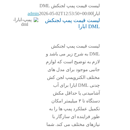
لیست قیمت پمپ لجنکش DML
ابارا
2026-05-02T12:53:50+00:00
admin
لیست قیمت پمپ لجنکش
DML ابارا
لیست قیمت پمپ لجنکش
DML به شرح زیر می باشد و
لازم به توضیح است که لوازم
جانبی موجود برای مدل های
مختلف الکتروپمپ لجن کش
چدنی DML ابارا برای آب
آشامیدنی یا حداقل مکش
دستگاه تا ۳ میلیمتر امکان
تکمیل عملکرد پمپ ها را به
طور فزاینده ای سازگار با
نیازهای مختلف می کند. شما