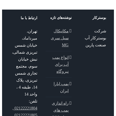
ترکار
نوشته‌های تازه
ارتباط با ما
کت
مکانیکال
تهران،
سترکار آب
سیل سری
میرداماد،
عت پارین
MG
خیابان شمس
تبریزی شمالی،
انواع پمپ
نبش خیابان
آب برای
سوم، مجتمع
نیروگاه
تجاری شمس
تبریزی، پلاک
پمپ ابارا
14، طبقه 4 ،
ایران
واحد 14
تلفن:
راه اندازی
02122221804 ,
پمپ های
02122221805