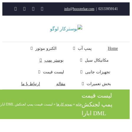
YouTube
Rss
Instagram
ایمیل
info@boosterkar.com
|
0213395914
ت
ن
ل
Hom
پمپ آب
الکترو موتور
مکانیکال سیل
بوستر پمپ
تجهیزات جانبی
لیست قیمت
بخش تعمیرات
مقاله
ارتباط با ما
لیست قیمت
پمپ لجنکش
خانه
»
نمونه کارها
»
لیست قیمت پمپ لجنکش DML ابارا
DML ابارا