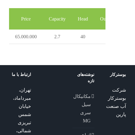
Price
Capacity
Head
Out (inch)
I
65.000.000
2.7
40
1
بوسترکار
نوشته‌های
ارتباط با ما
تازه
شرکت
تهران،
مکانیکال
بوسترکار
میرداماد،
سیل
آب صنعت
خیابان
سری
پارین
شمس
MG
تبریزی
شمالی،