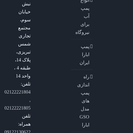
انواع
نبش
پمپ
خیابان
آب
سوم،
برای
مجتمع
نیروگاه
تجاری
شمس
پمپ
تبریزی،
ابارا
پلاک 14،
ایران
طبقه 4 ،
واحد 14
راه
تلفن:
اندازی
02122221804
پمپ
,
های
02122221805
مدل
تلفن
GSO
همراه:
ابارا
09122130622