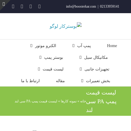
فتن
YouTube
Rss
Instagram
ایمیل
info@boosterkar.com
|
02133959141
ه
ت
حتوا
ن
ل
Home
پمپ آب
الکترو موتور
مکانیکال سیل
بوستر پمپ
تجهیزات جانبی
لیست قیمت
بخش تعمیرات
مقاله
ارتباط با ما
لیست قیمت
پمپ PA سی
خانه
»
نمونه کارها
»
لیست قیمت پمپ PA سی لند
لند