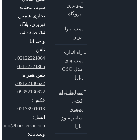
آب برای
سوم، مجتمع
نیروگاه
تجاری شمس
تبریزی، پلاک
پمپ ابارا
14، طبقه 4 ،
ایران
واحد 14
تلفن:
راه اندازی
02122221804 ,
پمپ های
02122221805
مدل GSO
تلفن همراه:
ابارا
09122130622 ,
09352130622
شرایط لوله
فکس:
کشی
02133901613
پمپهای
ایمیل:
سانتریفیوژ
info@boosterkar.com
ابارا
وبسایت: