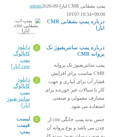
پمپ بشقابی CMR ابارا
2020-09-
admin
10T07:10:34+00:00
درباره پمپ بشقابی CMR
ابارا
دانلود
درباره پمپ سانتریفیوژ تک
کاتالوگ
پروانه CMR
پمپ
پمپ سانتریفیوژ تک پروانه
cmr ابارا
CMR مناسب برای افزایش
دانلود
فشار آب برای آبیاری و جهت
کاتالوگ
کار با سیالات غیر خورنده برای
پمپ
مصارف معمولی و صنعتی
سانتریفیوژ
ابارا
استفاده می شود.
لیست
جنس بدنه پمپ خانگی cmr از
قیمت
چدن می باشد و نوع پروانه آن
پمپ
به صورت سانتریفیوژ بسته کار