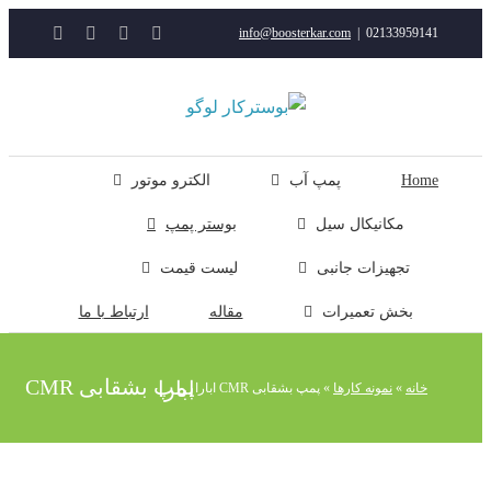
YouTube
Rss
Instagram
ایمیل
info@boosterkar.com
|
0213395914
ت
ن
ل
Hom
پمپ آب
الکترو موتور
مکانیکال سیل
بوستر پمپ
تجهیزات جانبی
لیست قیمت
بخش تعمیرات
مقاله
ارتباط با ما
پمپ بشقابی CMR ابارا
خانه
»
نمونه کارها
»
پمپ بشقابی CMR ابارا