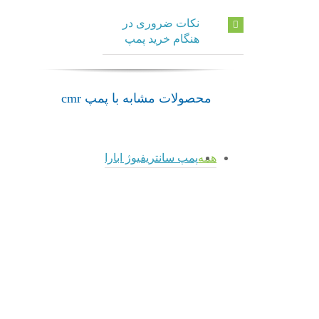
نکات ضروری در
هنگام خرید پمپ
محصولات مشابه با پمپ cmr
همه
پمپ سانتریفیوژ ابارا
admin
پمپ
پمپ
admin
admin
سانتریفیوژ
صنعتی
پمپ
3L
MD
خانگی
Series
MMD4
pra ابارا
ابارا
ابارا
پمپ
سانتریفیوژ
پمپ
پمپ
ابارا
سانتریفیوژ
سانتریفیوژ
ابارا
ابارا
پمپ
پمپ صنعتی
پمپ خانگی