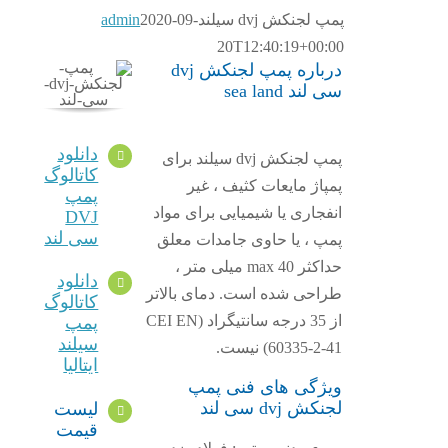
پمپ لجنکش dvj سیلند
2020-09-
admin
20T12:40:19+00:00
درباره پمپ لجنکش dvj
سی لند sea land
دانلود
پمپ لجنکش dvj سیلند برای
کاتالوگ
پمپاژ مایعات کثیف ، غیر
پمپ
انفجاری یا شیمیایی برای مواد
DVJ
سی لند
پمپ ، یا حاوی جامدات معلق
حداکثر max 40 میلی متر ،
دانلود
طراحی شده است. دمای بالاتر
کاتالوگ
از 35 درجه سانتیگراد (CEI EN
پمپ
سیلند
60335-2-41) نیست.
ایتالیا
ویژگی های فنی پمپ
لجنکش dvj سی لند
لیست
قیمت