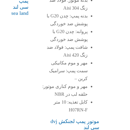
بدنه موتور: فولاد ضد
پمپ
سی لند
زنگ Aisi 304
sea land
بدنه پمپ: چدن G20 با
پوشش ضد خوردگی
پروانه: چدن G20 با
پوشش ضد خوردگی
شافت پمپ: فولاد ضد
زنگ Aisi 420
مهر و موم مکانیکی
سمت پمپ: سرامیک
کربن –
مهر و موم کناری موتور:
حلقه لب در NBR
کابل تغذیه: 10 متر
H07RN-F
موتور پمپ لجنکش dvj
سی لند