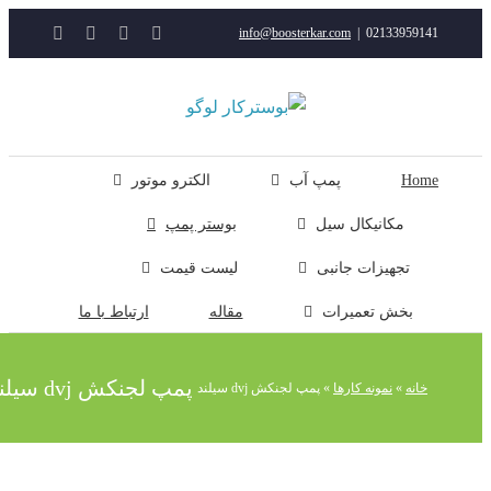
YouTube
Rss
Instagram
ایمیل
info@boosterkar.com
|
0213395914
ت
ن
ل
Hom
پمپ آب
الکترو موتور
مکانیکال سیل
بوستر پمپ
تجهیزات جانبی
لیست قیمت
بخش تعمیرات
مقاله
ارتباط با ما
پمپ لجنکش dvj سیلند
خانه
»
نمونه کارها
»
پمپ لجنکش dvj سیلند