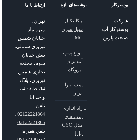
ترکار
نوشته‌های تازه
ارتباط با ما
کت
مکانیکال
تهران،
سترکار آب
سیل سری
میرداماد،
عت پارین
MG
خیابان شمس
تبریزی شمالی،
انواع پمپ
نبش خیابان
آب برای
سوم، مجتمع
نیروگاه
تجاری شمس
تبریزی، پلاک
پمپ ابارا
14، طبقه 4 ،
ایران
واحد 14
تلفن:
راه اندازی
02122221804 ,
پمپ های
02122221805
مدل GSO
تلفن همراه:
ابارا
09122130622 ,