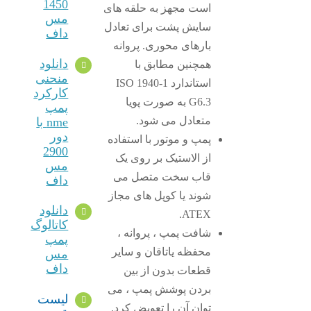
1450
است مجهز به حلقه های
مس
سایش پشت برای تعادل
داف
بارهای محوری. پروانه
دانلود
همچنین مطابق با
منحنی
استاندارد ISO 1940-1
کارکرد
G6.3 به صورت پویا
پمپ
متعادل می شود.
nme با
دور
پمپ و موتور با استفاده
2900
از الاستیک بر روی یک
مس
قاب سخت متصل می
داف
شوند یا کوپل های مجاز
دانلود
ATEX.
کاتالوگ
شافت پمپ ، پروانه ،
پمپ
محفظه یاتاقان و سایر
مس
داف
قطعات بدون از بین
بردن پوشش پمپ ، می
لیست
توان آن را تعویض کرد.