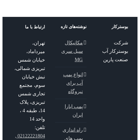
ترکار
نوشته‌های تازه
ارتباط با ما
کت
مکانیکال
تهران،
سترکار آب
سیل سری
میرداماد،
عت پارین
MG
خیابان شمس
تبریزی شمالی،
انواع پمپ
نبش خیابان
آب برای
سوم، مجتمع
نیروگاه
تجاری شمس
تبریزی، پلاک
پمپ ابارا
14، طبقه 4 ،
ایران
واحد 14
تلفن:
راه اندازی
02122221804 ,
پمپ های