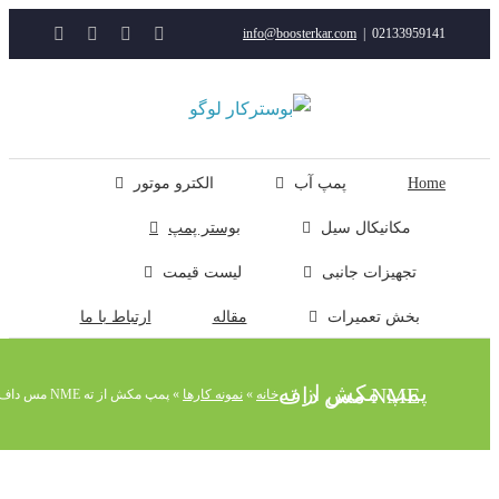
YouTube
Rss
Instagram
ایمیل
info@boosterkar.com
|
0213395914
ت
ن
ل
Hom
پمپ آب
الکترو موتور
مکانیکال سیل
بوستر پمپ
تجهیزات جانبی
لیست قیمت
بخش تعمیرات
مقاله
ارتباط با ما
پمپ مکش از ته NME مس داف
خانه
»
نمونه کارها
»
پمپ مکش از ته NME مس داف