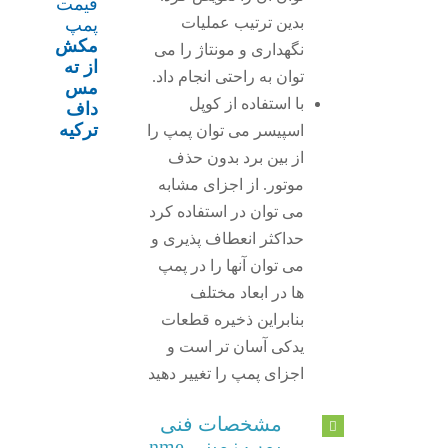
قیمت
بدین ترتیب عملیات
پمپ
مکش
نگهداری و مونتاژ را می
از ته
توان به راحتی انجام داد.
مس
با استفاده از کوپل
داف
ترکیه
اسپیسر می توان پمپ را
از بین برد بدون حذف
موتور. از اجزای مشابه
می توان در استفاده کرد
حداکثر انعطاف پذیری و
می توان آنها را در پمپ
ها در ابعاد مختلف
بنابراین ذخیره قطعات
یدکی آسان تر است و
اجزای پمپ را تغییر دهید
مشخصات فنی
پمپ زمینی nme