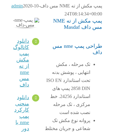
پمپ مکش از ته NME مس داف
2020-10-
admin
24T08:14:34+00:00
پمپ مکش از ته NME
مس داف Masdaf
دانلود
طراحی پمپ nme مس
کاتالوگ
داف
پمپ
مکش
تک مرحله ، مکش
از ته
nme
انتهایی ، پوشش بدنه
مس
تحت استاندارد ISO EN
داف
2858 DIN پمپ های
استاندارد 24256. خط
دانلود
منحنی
مرکزی ، تک مرحله
کارکرد
نصب شده است
پمپ
پروانه نوع مکش تک
nme با
دور
شعاعی و جریان مختلط