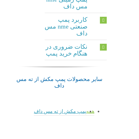
مس داف
کاربرد پمپ
صنعتی nme مس
داف
نکات ضروری در
هنگام خرید پمپ
سایر محصولات پمپ مکش از ته مس
داف
همه
پمپ مکش از ته مس داف
admin
admin
admin
پمپ
2HM /
پمپ
پمپ DP
2VM
YKF