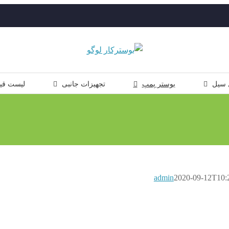
 سیل
بوستر پمپ
تجهیزات جانبی
لیست قی
admin
2020-09-12T10: