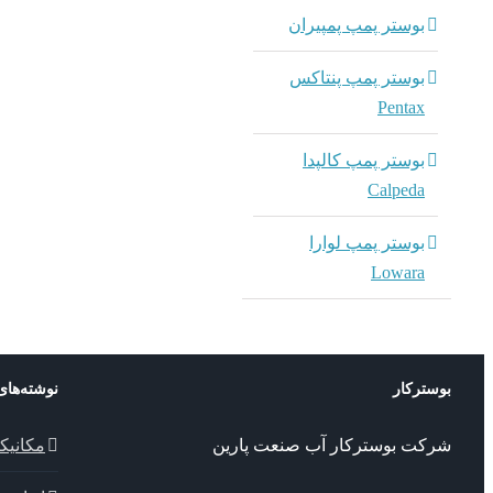
بوستر پمپ پمپیران
بوستر پمپ پنتاکس
Pentax
بوستر پمپ کالپدا
Calpeda
بوستر پمپ لوارا
Lowara
بوسترکار
نوشته‌های
شرکت بوسترکار آب صنعت پارین
مکانیک