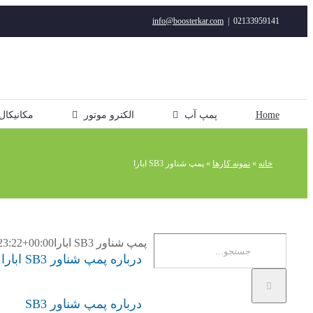
رفتن
info@boosterkar.com
|
02133959141
به
محتوا
Home
پمپ آب
الکترو موتور
مکانیکال
خانه
»
نمونه کارها
»
پمپ شناور SB3 ابارا
جستجو
پمپ شناور SB3 ابارا
23:22+00:00
درباره پمپ شناور SB3 ابارا
برای:
درباره پمپ شناور SB3