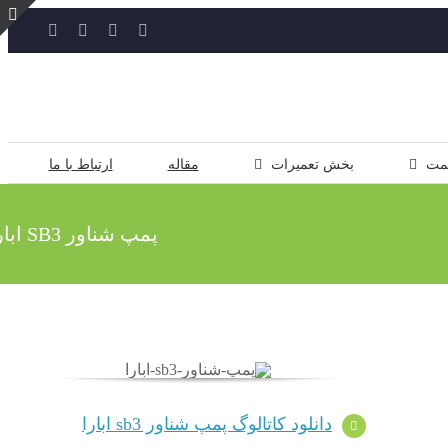
YouTube
Rss
Instagram
ایمیل
ت
ن
ل
مت
بخش تعمیرات
مقاله
ارتباط با ما
پمپ شناور SB3 ابارا
دانلود کاتالوگ پمپ شناور sb3 ابارا