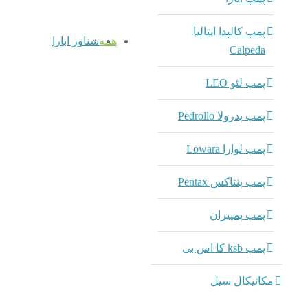
پمپ کالپدا ایتالیا
همه
شناور ابارا
Calpeda
پمپ لئو LEO
پمپ پدرولا Pedrollo
پمپ لوارا Lowara
پمپ پنتاکس Pentax
پمپ پمپیران
پمپ ksb کا اس بی
مکانیکال سیل