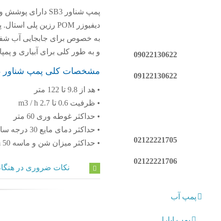
دیفیوزر POM رزین پلی استال. پروانه در PPO ، پلیمر تقویت شده با فیبر شیشه ای دارا می باشند
به خصوص برای جابجایی آب شفا
و به طور کلی برای آبیاری و پمپ
09022130622
مشخصات کلی پمپ شناور SB3
09122130622
• هد از 9.8 تا 122 متر
• ظرفیت 0.6 تا 2.7 m3 / h
• حداکثر غوطه وری 60 متر
• حداکثر دمای مایع 30 درجه سانتی گراد
02122221705
• حداکثر میزان شن و ماسه 50 ppm
02122221706
نکات ضروری در هنگام
پمپ آب
پمپ ابارا