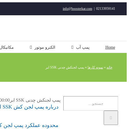
رفتن
info@boosterkar.com
|
02133959141
به
محتوا
Home
پمپ آب
الکترو موتور
مکانیکال
خانه
»
نمونه کارها
»
پمپ لجنکش چدنی SSK ابر
جستجو
پمپ لجنکش چدنی SSK ابر
00:00
درباره پمپ لجن کش SSK ابر
برای:
محدوده عملکرد پمپ لجن کش 