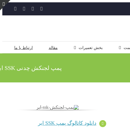
YouTube
Rss
Instagram
ایمیل
ت
ن
ل
مت
بخش تعمیرات
مقاله
ارتباط با ما
پمپ لجنکش چدنی SSK ابر
دانلود کاتالوگ پمپ SSK ابر