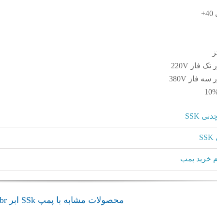
+
 فاز 220V
ه فاز 380V
1
ی SSK
S
 خرید پمپ
محصولات مشابه با پمپ SSk ابر abr