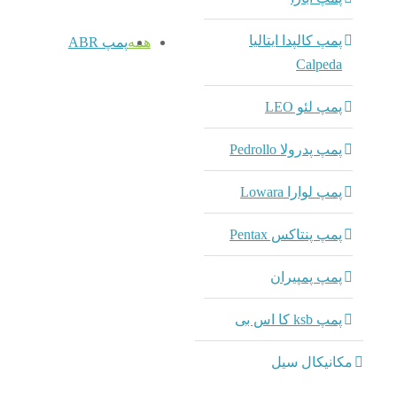
پمپ کالپدا ایتالیا
همه
پمپ ABR
Calpeda
پمپ لئو LEO
پمپ پدرولا Pedrollo
پمپ لوارا Lowara
پمپ پنتاکس Pentax
پمپ پمپیران
پمپ ksb کا اس بی
مکانیکال سیل