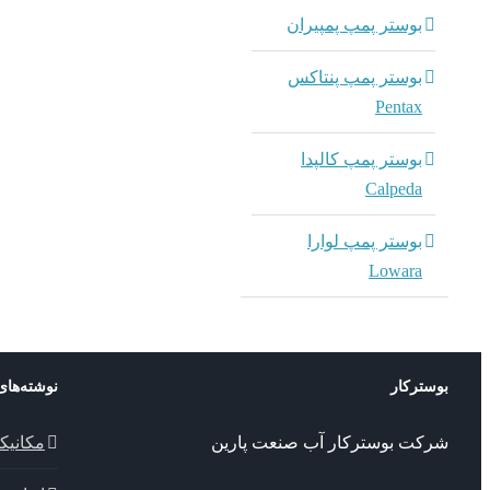
بوستر پمپ پمپیران
بوستر پمپ پنتاکس
Pentax
بوستر پمپ کالپدا
Calpeda
بوستر پمپ لوارا
Lowara
بوسترکار
نوشته‌های
شرکت بوسترکار آب صنعت پارین
مکانیک