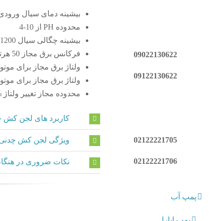
بیشینه دمای سیال ورودی 40
محدوده PH از 10-4
بیشینه چگالی سیال 1200
فرکانس برق مجاز 50 هرتز
09022130622
ولتاژ برق مجاز برای موتور تک
09122130622
ولتاژ برق مجاز برای موتور س
محدوده مجاز تغییر ولتاژ %0
کاربرد های لجن کش چدن
ویژگی لجن کش چدنی SK
02122221705
02122221706
نکات ضروری در هنگام
پمپ آب
پمپ ابارا