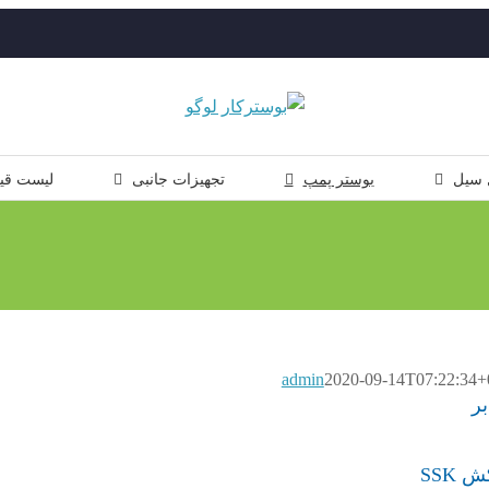
 سیل
بوستر پمپ
تجهیزات جانبی
لیست قی
admin
2020-09-14T07:22:34+
SSK