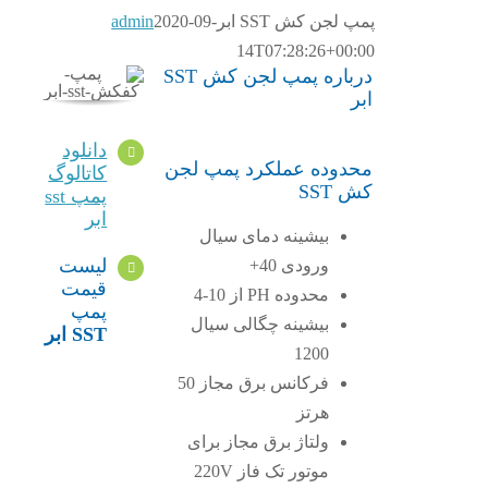
پمپ لجن کش SST ابر
2020-09-
admin
14T07:28:26+00:00
درباره پمپ لجن کش SST
ابر
دانلود
محدوده عملکرد پمپ لجن
کاتالوگ
کش SST
پمپ sst
ابر
بیشینه دمای سیال
لیست
ورودی 40+
قیمت
محدوده PH از 10-4
پمپ
بیشینه چگالی سیال
SST ابر
1200
فرکانس برق مجاز 50
هرتز
ولتاژ برق مجاز برای
موتور تک فاز 220V