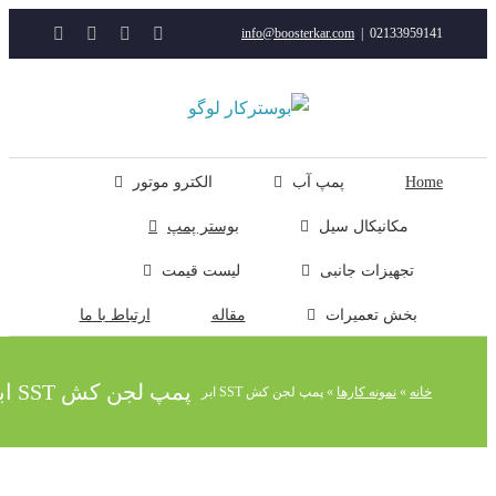
YouTube
Rss
Instagram
ایمیل
info@boosterkar.com
|
0213395914
ت
ن
ل
Hom
پمپ آب
الکترو موتور
مکانیکال سیل
بوستر پمپ
تجهیزات جانبی
لیست قیمت
بخش تعمیرات
مقاله
ارتباط با ما
پمپ لجن کش SST ابر
خانه
»
نمونه کارها
»
پمپ لجن کش SST ابر