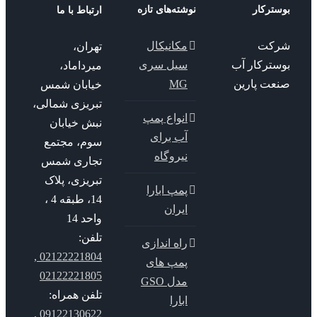
ترکار
نوشته‌های تازه
ارتباط با ما
کت
مکانیکال
تهران،
سترکار آب
سیل سری
میرداماد،
عت پارین
MG
خیابان شمس
تبریزی شمالی،
انواع پمپ
نبش خیابان
آب برای
سوم، مجتمع
نیروگاه
تجاری شمس
تبریزی، پلاک
پمپ ابارا
14، طبقه 4 ،
ایران
واحد 14
تلفن:
راه اندازی
02122221804 ,
پمپ های
02122221805
مدل GSO
تلفن همراه:
ابارا
09122130622 ,