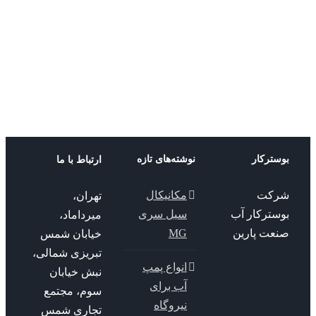
لند
Formula
پمپ شناور سیلند
Moto 6 سی
لند
پمپ شناور سیلند
ترکار
نوشته‌های تازه
ارتباط با ما
کت
مکانیکال
تهران،
سترکار آب
سیل سری
میرداماد،
عت پارین
MG
خیابان شمس
تبریزی شمالی،
انواع پمپ
نبش خیابان
آب برای
سوم، مجتمع
نیروگاه
تجاری شمس