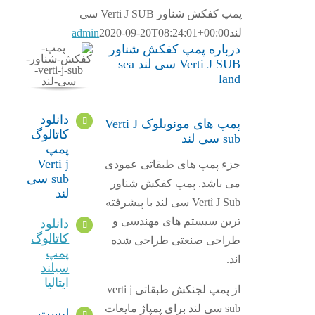
پمپ کفکش شناور Verti J SUB سی
لند
2020-09-20T08:24:01+00:00
admin
درباره پمپ کفکش شناور
Verti J SUB سی لند sea
land
دانلود
پمپ های مونوبلوک Verti J
کاتالوگ
sub سی لند
پمپ
Verti j
جزء پمپ های طبقاتی عمودی
sub سی
می باشد. پمپ کفکش شناور
لند
Vertì J Sub سی لند با پیشرفته
ترین سیستم های مهندسی و
دانلود
کاتالوگ
طراحی صنعتی طراحی شده
پمپ
اند.
سیلند
ایتالیا
از پمپ لجنکش طبقاتی verti j
sub سی لند برای پمپاژ مایعات
لیست