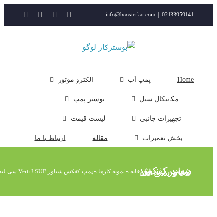
YouTube
Rss
Instagram
ایمیل
info@boosterkar.com
|
0213395914
ت
ن
ل
Hom
پمپ آب
الکترو موتور
مکانیکال سیل
بوستر پمپ
تجهیزات جانبی
لیست قیمت
بخش تعمیرات
مقاله
ارتباط با ما
پمپ کفکش شناور Verti J SUB سی لند
خانه
»
نمونه کارها
»
پمپ کفکش شناور Verti J SUB سی لند