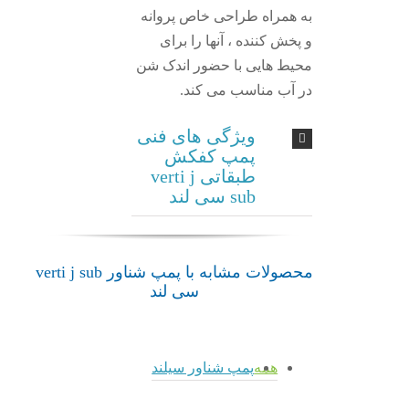
به همراه طراحی خاص پروانه
و پخش کننده ، آنها را برای
محیط هایی با حضور اندک شن
در آب مناسب می کند.
ویژگی های فنی
پمپ کفکش
طبقاتی verti j
sub سی لند
محصولات مشابه با پمپ شناور verti j sub
سی لند
همه
پمپ شناور سیلند
admin
admin
admin