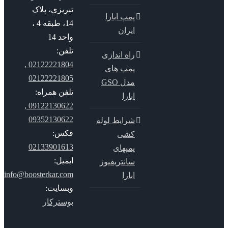
تبریزی، پلاک
پمپ ابارا
14، طبقه 4 ،
ایران
واحد 14
تلفن:
راه اندازی
02122221804 ,
پمپ های
02122221805
مدل GSO
تلفن همراه:
ابارا
09122130622 ,
09352130622
شرایط لوله
فکس:
کشی
02133901613
پمپهای
ایمیل:
سانتریفیوژ
info@boosterkar.com
ابارا
وبسایت:
بوسترکار