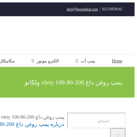
رفتن
info@boosterkar.com
|
02133959141
به
محتوا
Home
پمپ آب
الکترو موتور
مکانیکال
پمپ روغن داغ vlety 100-80-200 ولکانو
جستجو
پمپ روغن داغ vlety 100-80-200 ولکانو
درباره پمپ روغن داغ vlety 100-80-200
برای: