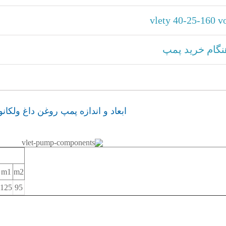
گام خرید پمپ
ابعاد و اندازه پمپ روغن داغ ولکانو
m
1
m
2
125
95