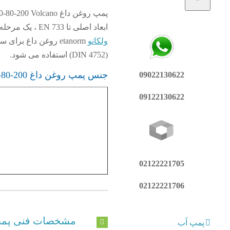
ابعاد اصلی تا EN 733 ، یک مرحله ای ، با حلقه های سایش پوشش قابل تعویض. طراحی به ATEX. از
ولکانو
(DIN 4752) استفاده می شود.
جنس پمپ روغن داغ vlety 100-80-200 ولکانو
09022130622
09122130622
02122221705
02122221706
مشخصات فنی پمپ روغن داغ 
پمپ آب