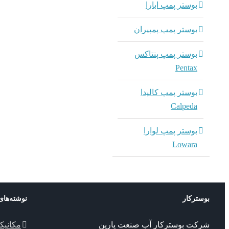
بوستر پمپ ابارا
بوستر پمپ پمپیران
بوستر پمپ پنتاکس
Pentax
بوستر پمپ کالپدا
Calpeda
بوستر پمپ لوارا
Lowara
بوسترکار
نوشته‌های
شرکت بوسترکار آب صنعت پارین
مکانیک