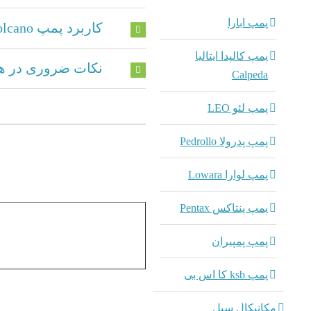
پمپ ابارا
کاربرد پمپ vlety 40-25-160 volcano
پمپ کالپدا ایتالیا
نکات ضروری در هن
Calpeda
پمپ لئو LEO
پمپ پدرولا Pedrollo
پمپ لوارا Lowara
پمپ پنتاکس Pentax
پمپ پمپیران
پمپ ksb کا اس بی
مکانیکال سیل