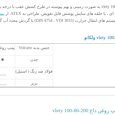
پمپ روغن داغ vlety 100-80-200 Volcano به صورت زمینی و بهم پیوسته در طرح کشش عقب با درج
پم
etanorm روغن داغ برای سیستم های انتقال حرارت (DIN 4754 ، VDI 3033) یا گردش م
جنس بدنه Volcano
پمپ روغن
چدن
■
فولاد ضد زنگ ( استیل)
____
برنز
____
vlety 100-80-200