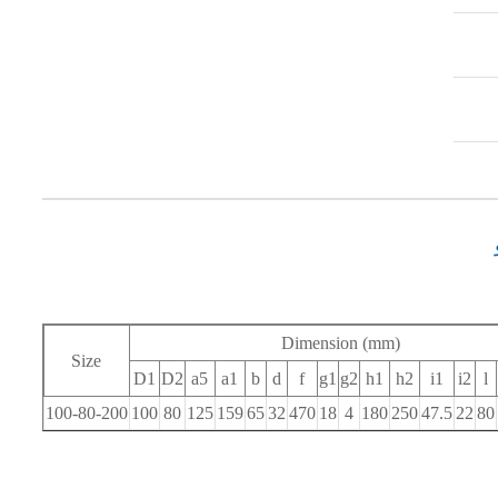
Dimension (mm)
Size
D1
D2
a
5
a
1
b
d
f
g
1
g
2
h
1
h
2
i
1
i
2
l
100-80-200
100
80
125
159
65
32
470
18
4
180
250
47.5
22
80