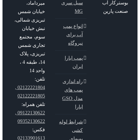
سترکار آب
سیل سری
میرداماد،
عت پارین
MG
خیابان شمس
تبریزی شمالی،
انواع پمپ
نبش خیابان
آب برای
سوم، مجتمع
نیروگاه
تجاری شمس
تبریزی، پلاک
پمپ ابارا
14، طبقه 4 ،
ایران
واحد 14
تلفن:
راه اندازی
02122221804 ,
پمپ های
02122221805
مدل GSO
تلفن همراه:
ابارا
09122130622 ,
09352130622
شرایط لوله
فکس:
کشی
02133901613
پمپهای