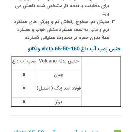
برای مطابقت با نقطه کار مشخص شده کاهش می
یابد
سایش کم، سطوح ارتعاش کم و ویژگی های عملکرد
نرم و عالی به لطف عملکرد مکش خوب و عملکرد
عملاً بدون حفره در محدوده عملیاتی گسترده
پمپ آب داغ vleta 65-50-160 ولکانو
جنس بدنه Volcano
پمپ آب داغ
چدن
■
فولاد ضد زنگ ( استیل)
■
برنز
■