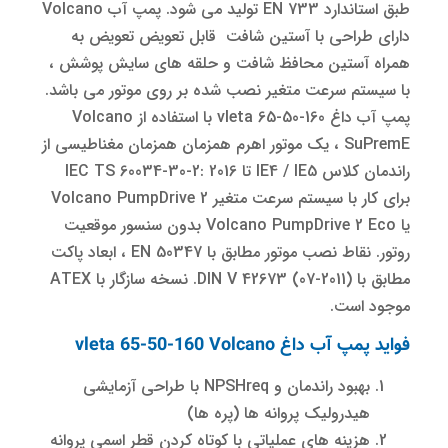
طبق استاندارد EN 733 تولید می شود. پمپ آب Volcano
رای طراحی با آستین شافت قابل تعویض تعویض به
راه آستین محافظ شافت و حلقه های سایش پوشش ،
 سیستم سرعت متغیر نصب شده بر روی موتور می باشد.
پمپ آب داغ vleta 65-50-160 با استفاده از Volcano
SuPremE ، یک موتور اهرم همزمان همزمان مغناطیسی از
راندمان کلاس IE4 / IE5 تا IEC TS 60034-30-2: 2016
برای کار با سیستم سرعت متغیر Volcano PumpDrive 2
یا Volcano PumpDrive 2 Eco بدون سنسور موقعیت
روتور. نقاط نصب موتور مطابق با EN 50347 ، ابعاد پاکت
مطابق با DIN V 42673 (07-2011). نسخه سازگار با ATEX
جود است.
 پمپ آب داغ vleta 65-50-160 Volcano
بهبود راندمان و NPSHreq با طراحی آزمایشی
هیدرولیک پروانه ها (پره ها)
هزینه های عملیاتی با کوتاه کردن قطر اسمی پروانه