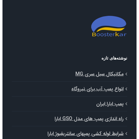
ته‌های تازه
کانیکال سیل سری MG
نواع پمپ آب برای نیروگاه
مپ ابارا ایران
اه اندازی پمپ های مدل GSO ابارا
رایط لوله کشی پمپهای سانتریفیوژ ابارا