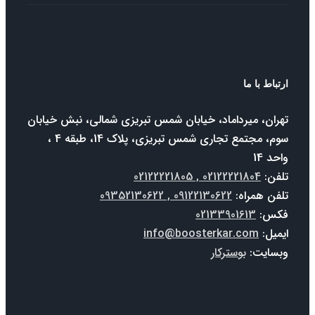
باط با ما
ران، میرداماد، خیابان شمس تبریزی شمالی، نبش خیابان
سوم، مجتمع تجاری شمس تبریزی، پلاک 14، طبقه 4 ،
د 14
فن:
02122221804 , 02122221805
فن همراه:
09122130622 , 09352130622
س:
02133901613
میل:
info@boosterkar.com
سایت:
بوسترکار