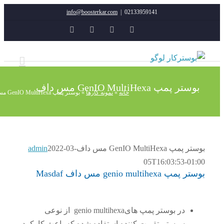
info@boosterkar.com
|
02133959141
YouTube
Instagram
Rss
ایمیل
ستر پمپ GenIO MultiHexa مس داف
خانه
»
نمونه کارها
»
بوستر پمپ GenIO MultiHexa مس داف
پمپ GenIO MultiHexa مس داف
2022-03-
admin
05T16:03:53-01:
مپ genio multihexa مس داف Masdaf
در بوستر پمپ هایgenio multihexa از نوعی
سیستم تقویت کننده استفاده شده که باعث کارکرد