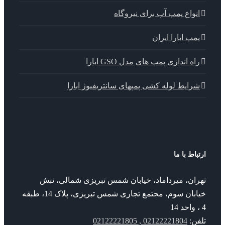
نواع پمپ آب برای نیروگاه
مپ ابارا ایران
اه اندازی پمپ های مدل GSO ابارا
رایط لوله کشی پمپهای سانتریفیوژ ابارا
باط با ما
ران، میرداماد، خیابان شمس تبریزی شمالی، نبش
خیابان سوم، مجتمع تجاری شمس تبریزی، پلاک 14، طبقه
فن:
02122221804 , 02122221805