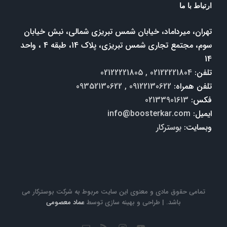
ارتباط با ما
تهران، میرداماد، خیابان شمس تبریزی شمالی، نبش خیابان
سوم، مجتمع تجاری شمس تبریزی، پلاک 14، طبقه 4 ، واحد
14
تلفن:
02122221804 , 02122221805
تلفن همراه:
09122130622 , 09352130622
فکس:
02133901613
ایمیل:
info@boosterkar.com
وبسایت:
بوسترکار
تمامی حقوق مادی و معنوی این سایت مربوط به شرکت بوسترکار می
باشد. | طراحی و بهینه سازی توسط
عماد معصومی