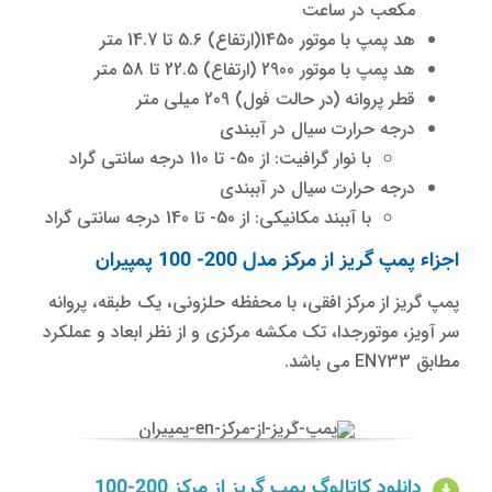
مکعب در ساعت
هد پمپ با موتور 1450(ارتفاع) 5.6 تا 14.7 متر
هد پمپ با موتور 2900 (ارتفاع) 22.5 تا 58 متر
قطر پروانه (در حالت فول) 209 میلی متر
درجه حرارت سیال در آببندی
با نوار گرافیت: از 50- تا 110 درجه سانتی گراد
درجه حرارت سیال در آببندی
با آببند مکانیکی: از 50- تا 140 درجه سانتی گراد
اجزاء پمپ گریز از مرکز مدل 200- 100 پمپیران
پمپ گریز از مرکز افقی، با محفظه حلزونی، یک طبقه، پروانه
سر آویز، موتورجدا، تک مکشه مرکزی و از نظر ابعاد و عملکرد
مطابق EN733 می باشد.
دانلود کاتالوگ پمپ گریز از مرکز 200-100