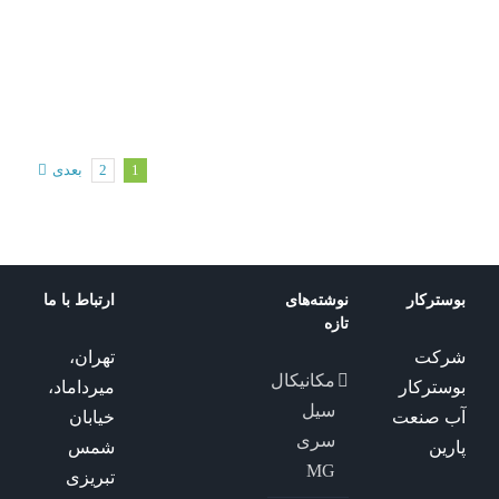
پمپیران
50-150
پمپ گریز
پمپیران
از مرکز
500-300
پمپیران
1
2
بعدی
بوسترکار
نوشته‌های
ارتباط با ما
تازه
شرکت
تهران،
مکانیکال
بوسترکار
میرداماد،
سیل
آب صنعت
خیابان
سری
پارین
شمس
MG
تبریزی