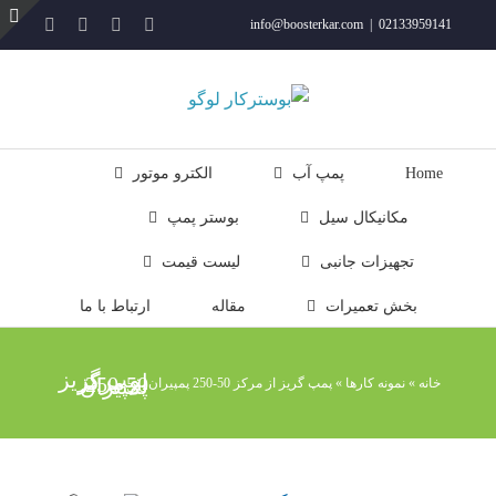
فتن
YouTube
Rss
Instagram
ایمیل
info@boosterkar.com
|
02133959141
ه
ت
حتوا
ن
ل
Home
پمپ آب
الکترو موتور
مکانیکال سیل
بوستر پمپ
تجهیزات جانبی
لیست قیمت
بخش تعمیرات
مقاله
ارتباط با ما
پمپ گریز از مرکز 50-250 پمپیران
خانه
»
نمونه کارها
»
پمپ گریز از مرکز 50-250 پمپیران