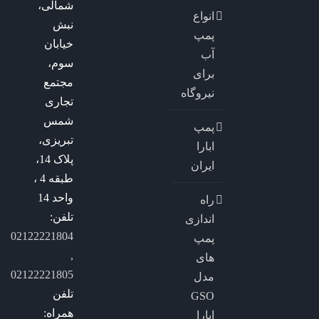
شمالی،
انواع
نبش
پمپ
خیابان
آب
سوم،
برای
مجتمع
نیروگاه
تجاری
شمس
پمپ
تبریزی،
ابارا
پلاک 14،
ایران
طبقه 4 ،
واحد 14
راه
تلفن:
اندازی
02122221804
پمپ
,
های
02122221805
مدل
تلفن
GSO
همراه:
ابارا