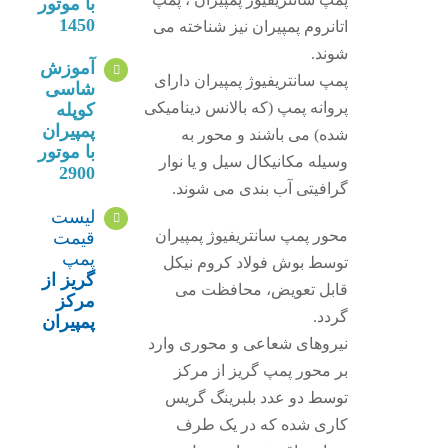
با موتور
1450
اتانروم پمپیران نیز شناخته می
شوند.
آموزش
پمپ سانتریفیوژ پمپیران دارای
شاسی
پروانه پمپ (که بالانس دینامیکی
کوپله
پمپیران
شده) می باشند و محور به
با موتور
وسیله مکانیکال سیل و یا نوار
2900
گرافیتی آب بندی می شوند.
لیست
محور پمپ سانتریفیوژ پمپیران
قیمت
پمپ
توسط بوش فولاد کروم نیکل
گریز از
قابل تعویض، محافظت می
مرکز
گردد.
پمپیران
نیروهای شعاعی و محوری وارد
بر محور پمپ گریز از مرکز
توسط دو عدد بلبرینگ گریس
کاری شده که در یک طرف