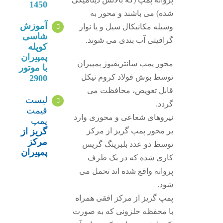
1450
شده) می باشند و محور به
آموزش
وسیله مکانیکال سیل و یا نوار
شاسی
گرافیتی آب بندی می شوند.
کوپله
پمپیران
محور پمپ سانتریفیوژ پمپیران
با موتور
توسط بوش فولاد کروم نیکل
2900
قابل تعویض، محافظت می
لیست
گردد.
قیمت
نیروهای شعاعی و محوری وارد
پمپ
گریز از
بر محور پمپ گریز از مرکز
مرکز
توسط دو عدد بلبرینگ گریس
پمپیران
کاری شده که در یک طرف
پروانه واقع شده اند تحمل می
شود.
پمپ گریز از مرکز افقی همراه
با محفظه حلزونی که به صورت