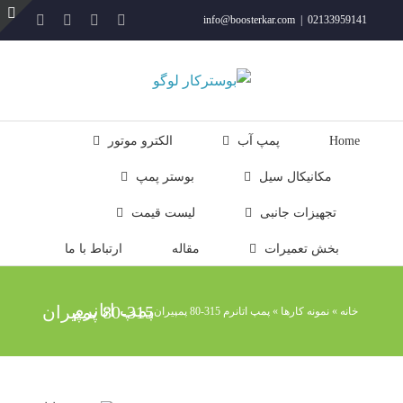
فتن
YouTube
Rss
Instagram
ایمیل
info@boosterkar.com
|
02133959141
ه
ت
حتوا
ن
ل
Home
پمپ آب
الکترو موتور
مکانیکال سیل
بوستر پمپ
تجهیزات جانبی
لیست قیمت
بخش تعمیرات
مقاله
ارتباط با ما
پمپ اتانرم 315-80 پمپیران
خانه
»
نمونه کارها
»
پمپ اتانرم 315-80 پمپیران