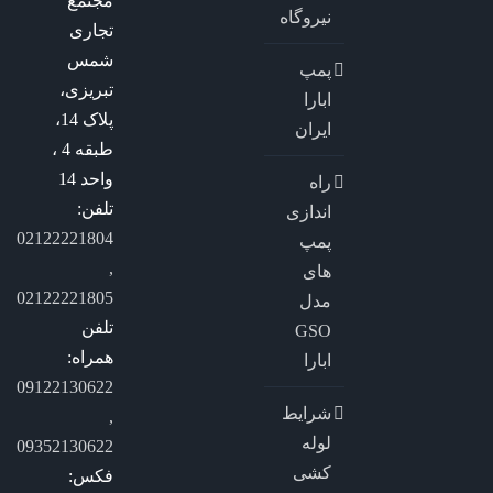
مجتمع
نیروگاه
تجاری
شمس
پمپ
تبریزی،
ابارا
پلاک 14،
ایران
طبقه 4 ،
واحد 14
راه
تلفن:
اندازی
02122221804
پمپ
,
های
02122221805
مدل
تلفن
GSO
همراه:
ابارا
09122130622
شرایط
,
لوله
09352130622
کشی
فکس: