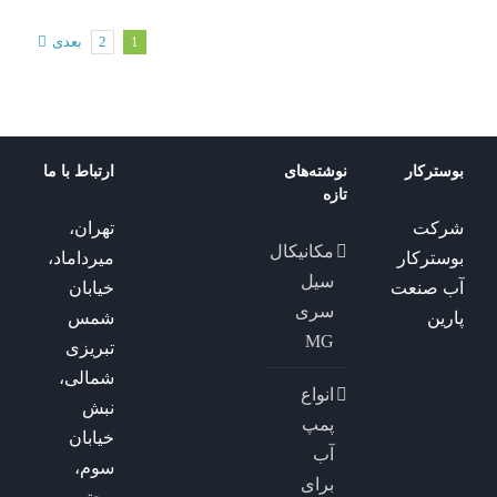
1
2
بعدی
بوسترکار
نوشته‌های
ارتباط با ما
تازه
شرکت
تهران،
مکانیکال
بوسترکار
میرداماد،
سیل
آب صنعت
خیابان
سری
پارین
شمس
MG
تبریزی
شمالی،
انواع
نبش
پمپ
خیابان
آب
سوم،
برای