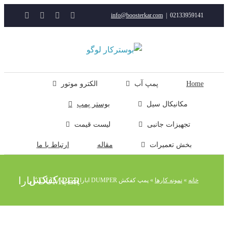
YouTube
Rss
Instagram
ایمیل
info@boosterkar.com
|
0213395914
ت
ن
ل
Hom
پمپ آب
الکترو موتور
مکانیکال سیل
بوستر پمپ
تجهیزات جانبی
لیست قیمت
بخش تعمیرات
مقاله
ارتباط با ما
پمپ کفکش DUMPER ابارا
خانه
»
نمونه کارها
»
پمپ کفکش DUMPER ابارا