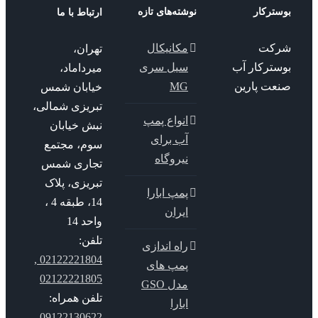
ترکار
نوشته‌های تازه
ارتباط با ما
کت
مکانیکال
تهران،
سترکار آب
سیل سری
میرداماد،
عت پارین
MG
خیابان شمس
تبریزی شمالی،
انواع پمپ
نبش خیابان
آب برای
سوم، مجتمع
نیروگاه
تجاری شمس
تبریزی، پلاک
پمپ ابارا
14، طبقه 4 ،
ایران
واحد 14
تلفن:
راه اندازی
02122221804 ,
پمپ های
02122221805
مدل GSO
تلفن همراه:
ابارا
09122130622 ,