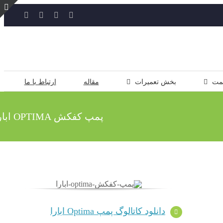
YouTube
Rss
Instagram
ایمیل
ت
ن
ل
مت
بخش تعمیرات
مقاله
ارتباط با ما
پمپ کفکش OPTIMA ابارا
دانلود کاتالوگ پمپ Optima ابارا