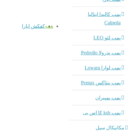
پمپ کالپدا ایتالیا
Calpeda
همه
کفکش ابارا
پمپ لئو LEO
پمپ پدرولا Pedrollo
پمپ لوارا Lowara
پمپ پنتاکس Pentax
پمپ پمپیران
پمپ ksb کا اس بی
مکانیکال سیل