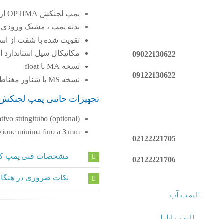
پمپ لجنکش OPTIMA از جنس استیل ضدزنگ 304 می باشد.
بدنه پمپ ، مشبک ورودی ، د
تقویت شده با شفت از استیل 303 می 
مکانیکال سیل استاندارد است
09022130622
نسخه MA با float
09122130622
نسخه MS با شناور مغناطیسی عمودی MS با ابعاد کاهش یافته برای آب تمیز
تجهیزات جانبی پمپ لجنکش PTIMA
ivo stringitubo (optional)
azione minima fino a 3 mm
02122221705
مشخصات فنی پمپ کفکش 
02122221706
نکات ضروری در هنگام
پمپ آب
پمپ ابارا