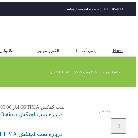
رفتن
info@boosterkar.com
|
02133959141
به
محتوا
Home
پمپ آب
الکترو موتور
مکانیکال
خانه
»
نمونه کارها
»
پمپ کفکش OPTIMA ابارا
جستجو
پمپ کفکش OPTIMA ابارا
+00:00
درباره پمپ لجنکش Optima
برای:
درباره پمپ لجنکش OPTIMA