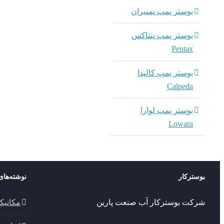
بوستر پمپ پمپیران
بوستر پمپ پنتاکس
Pentax
بوستر پمپ کالپدا
Calpeda
بوستر پمپ لوارا
Lowara
بوسترکار
نوشته‌های
شرکت بوسترکار آب صنعت پارین
مکانیک