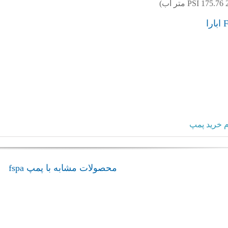
 خرید پمپ
محصولات مشابه با پمپ fspa
پمپ صنعتی MD MMD4
پمپ خانگی pra
admin
ابارا
ابارا