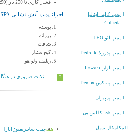
فشار کاری تا 250 بار (250 PSI 175.76 متر آب)
اجزاء پمپ آتش نشانی FSPA ابارا
پمپ کالپدا ایتالیا
Calpeda
پوسته
پروانه
پمپ لئو LEO
شافت
گیج فشار
پمپ پدرولا Pedrollo
ریلیف ولو هوا
پمپ لوارا Lowara
نکات ضروری در هنگام
پمپ پنتاکس Pentax
پمپ پمپیران
پمپ ksb کا اس بی
مکانیکال سیل
همه
پمپ سانتریفیوژ ابارا