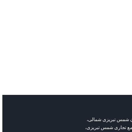
ابارا
پمپ سانتریفیوژ چدنی CMD ابارا
پمپ
سانتریفیوژ
پمپ سانتریفیوژ ابارا
ابارا
بان شمس تبریزی شمالی،
مع تجاری شمس تبریزی،