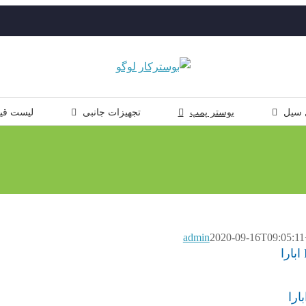
 سیل
بوستر پمپ
تجهیزات جانبی
لیست قی
admin
2020-09-16T09:05:11