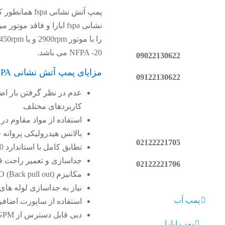
پمپ آتش نشا
NFPA -20 می باشد.
09022130622
مزایای پمپ آتش نشانی FSPA ابارا
09122130622
کاربردهای مختلف
استفاده از مواد مقاوم د
بالانس هیدرولیکی پروانه 
02122221705
تطابق کامل با استاندارد NFPA-20 و دارای گواهی نامه UL
جداسازی و تعمیر راحت ق
02122221706
مکانیزم (Back pull out) BPO جداسازی تمام قسمت های دوار پمپ از بدنه اصلی بدون
نیاز به جداسازی لوله ها
پمپ آب
استفاده از ساپورت اضاف
دبی قابل دسترس از 250USGPM تا 750USGPM (170.25 تا 56.75 متر معکب بر ساعت)
پمپ ابارا