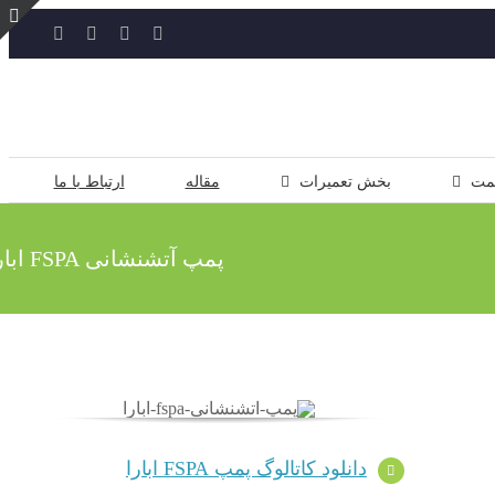
YouTube
Rss
Instagram
ایمیل
ت
ن
ل
مت
بخش تعمیرات
مقاله
ارتباط با ما
پمپ آتشنشانی FSPA ابارا
دانلود کاتالوگ پمپ FSPA ابارا