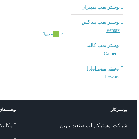
بوستر پمپ پمپیران
بوستر پمپ پنتاکس
Pentax
2
1
بعدی
بوستر پمپ کالپدا
Calpeda
بوستر پمپ لوارا
Lowara
بوسترکار
نوشته‌های
شرکت بوسترکار آب صنعت پارین
مکانیک