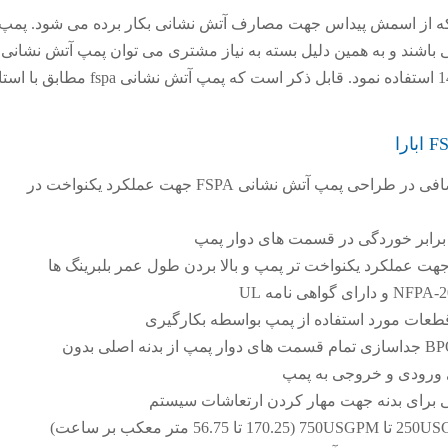
نی fspa همانطور که از اسمش پیداس جهت مصارف آتش نشانی بکار برده می شود. پم
را با موتور 2900rpm و یا 1450rpm استفاده نمود. قابل ذکر است که پمپ آتش نش
عدم در نظر گرفتن بار اضافی در طراحی پمپ آتش نشانی FSPA جهت عملکرد یکنواخت در
ر برابر خوردگی در قسمت های دوار پمپ
جهت عملکرد یکنواخت تر پمپ و بالا بردن طول عمر بلبرینگ ها
طعات مورد استفاده از پمپ بواسطه بکارگیری
ی ورودی و خروجی به پمپ
ی برای بدنه جهت مهار کردن ارتعاشات سیستم