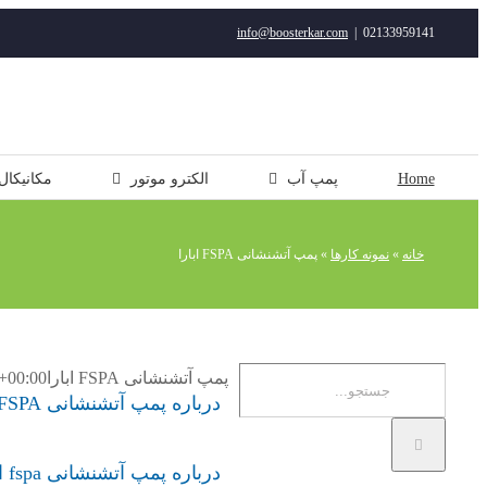
رفتن
info@boosterkar.com
|
02133959141
به
محتوا
Home
پمپ آب
الکترو موتور
مکانیکال
خانه
»
نمونه کارها
»
پمپ آتشنشانی FSPA ابارا
جستجو
پمپ آتشنشانی FSPA ابارا
+00:00
درباره پمپ آتشنشانی FSPA ابارا
برای:
درباره پمپ آتشنشانی fspa ابارا