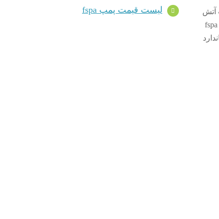
لیست قیمت پمپ fspa
پ آتش
نشانی fspa ابارا و فاقد موتور می باشند و به همین دلیل بسته به نیاز مشتری می توان پمپ آتش نشانی fspa
انی fspa مطابق با استاندارد