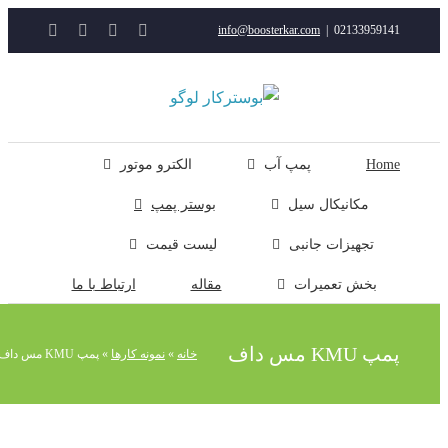
YouTube
Rss
Instagram
ایمیل
info@boosterkar.com
|
0213395914
ت
ن
ل
Hom
پمپ آب
الکترو موتور
مکانیکال سیل
بوستر پمپ
تجهیزات جانبی
لیست قیمت
بخش تعمیرات
مقاله
ارتباط با ما
پ KMU مس داف
خانه
»
نمونه کارها
»
پمپ KMU مس داف