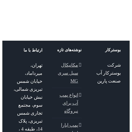
مس داف
پمپ طبقاتی
پمپ طبقاتی
مس داف
مس داف
ترکار
نوشته‌های تازه
ارتباط با ما
کت
مکانیکال
تهران،
سترکار آب
سیل سری
میرداماد،
عت پارین
MG
خیابان شمس
تبریزی شمالی،
انواع پمپ
نبش خیابان
آب برای
سوم، مجتمع
نیروگاه
تجاری شمس
تبریزی، پلاک
پمپ ابارا
14، طبقه 4 ،