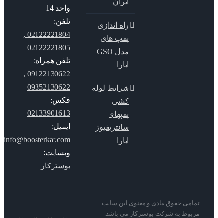
ایران
واحد 14
تلفن:
راه اندازی
02122221804 ,
پمپ های
02122221805
مدل GSO
تلفن همراه:
ابارا
09122130622 ,
09352130622
شرایط لوله
فکس:
کشی
02133901613
پمپهای
ایمیل:
سانتریفیوژ
info@boosterkar.com
ابارا
وبسایت:
بوسترکار
می حقوق مادی و معنوی این سایت
وط به شرکت بوسترکار می باشد. |