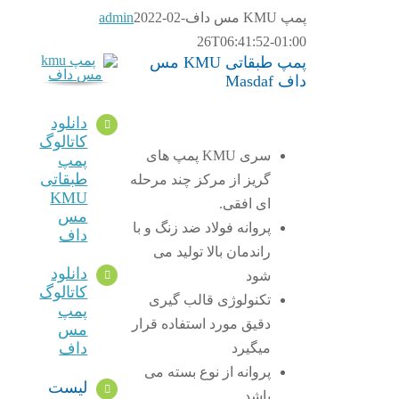
پمپ KMU مس داف
2022-02-
admin
26T06:41:52-01:00
پمپ طبقاتی KMU مس
داف Masdaf
دانلود
کاتالوگ
سری KMU پمپ های
پمپ
طبقاتی
گریز از مرکز چند مرحله
KMU
ای افقی.
مس
پروانه فولاد ضد زنگ و با
داف
راندمان بالا تولید می
دانلود
شود
کاتالوگ
تکنولوژی قالب گیری
پمپ
دقیق مورد استفاده قرار
مس
داف
میگیرد
پروانه از نوع بسته می
لیست
باشد