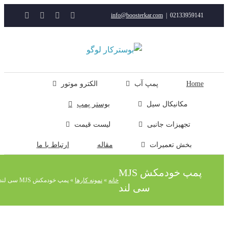
YouTube
Rss
Instagram
ایمیل
info@boosterkar.com
|
0213395914
ت
ن
ل
Hom
پمپ آب
الکترو موتور
مکانیکال سیل
بوستر پمپ
تجهیزات جانبی
لیست قیمت
بخش تعمیرات
مقاله
ارتباط با ما
پمپ خودمکش MJS
خانه
»
نمونه کارها
»
پمپ خودمکش MJS سی لند
سی لند