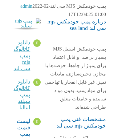
پمپ خودمکش MJS سی لند
2022-02-
admin
17T12:04:25-01:00
درباره پمپ خودمکش mjs
سی لند sea land
دانلود
کاتالوگ
پمپ خودمکش استیل MJS
پمپ
بسیار بی‌صدا و قابل اعتماد
mjs
برای پمپاژ از چاه‌ها، حوضه‌ها یا
سی لند
مخازن ذخیره‌سازی، مایعات
دانلود
تمیز، غیر قابل انفجار یا تهاجمی
کاتالوگ
برای مواد پمپ، بدون مواد
پمپ
ساینده و جامدات معلق
سیلند
طراحی شده‌اند.
ایتالیا
مشخصات فنی پمپ
لیست
خودمکش mjs سی لند
قیمت
پمپ