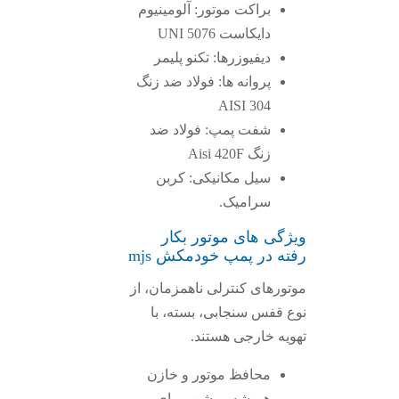
براکت موتور: آلومینیوم
دایکاست UNI 5076
دیفیوزرها: تکنو پلیمر
پروانه ها: فولاد ضد زنگ
AISI 304
شفت پمپ: فولاد ضد
زنگ Aisi 420F
سیل مکانیکی: کربن
سرامیک.
ویژگی های موتور بکار
رفته در پمپ خودمکش mjs
موتورهای کنترلی ناهمزمان، از
نوع قفس سنجابی، بسته، با
تهویه خارجی هستند.
محافظ موتور و خازن
همیشه روشن، برای