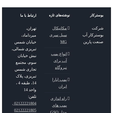
ترکار
نوشته‌های تازه
ارتباط با ما
کت
مکانیکال
تهران،
سترکار آب
سیل سری
میرداماد،
عت پارین
MG
خیابان شمس
تبریزی شمالی،
انواع پمپ
نبش خیابان
آب برای
سوم، مجتمع
نیروگاه
تجاری شمس
تبریزی، پلاک
پمپ ابارا
14، طبقه 4 ،
ایران
واحد 14
تلفن:
راه اندازی
02122221804 ,
پمپ های
02122221805
مدل GSO