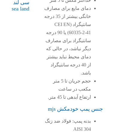
حداکثر مکش تا 5 متر
سی لند
دمای مایع برای مصارف
sea land
خانگی بیشتر از 35 درجه
سانتیگراد (CEI EN
60335-2-41) یا 90 درجه
سانتیگراد برای مصارف
دیگر نباشد، در حالی که
دمای محیط نباید بیشتر
از 40 درجه سانتیگراد
باشد.
حجم جریان تا 5 متر
مکعب در ساعت
ارتفاع آبدهی تا 45 متر.
جنس پمپ خودمکش mjs
بدنه پمپ: فولاد ضد زنگ
AISI 304