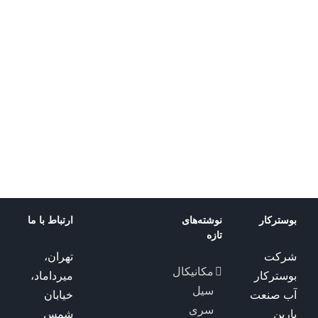
پمپ
پمپ
پمپ
طبقاتی
طبقاتی
طبقاتی
پمپ
MXV
MPSU
MXP
طبقاتی
پمپ
کالپدا
کالپدا
کالپدا
MXV-
طبقاتی
B
MXH
کالپدا
کالپدا
بوسترکار
نوشته‌های
ارتباط با ما
تازه
شرکت
تهران،
مکانیکال
بوسترکار
میرداماد،
سیل
آب صنعت
خیابان
سری
پارین
شمس