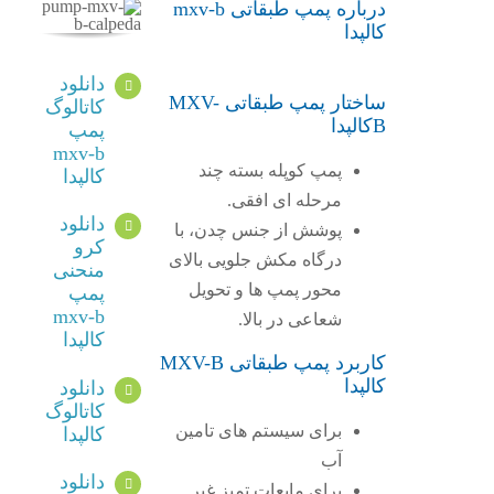
درباره پمپ طبقاتی mxv-b
کالپدا
دانلود
ساختار پمپ طبقاتی MXV-
کاتالوگ
Bکالپدا
پمپ
mxv-b
پمپ کوپله بسته چند
کالپدا
مرحله ای افقی.
دانلود
پوشش از جنس چدن، با
کرو
درگاه مکش جلویی بالای
منحنی
محور پمپ ها و تحویل
پمپ
mxv-b
شعاعی در بالا.
کالپدا
کاربرد پمپ طبقاتی MXV-B
کالپدا
دانلود
کاتالوگ
برای سیستم های تامین
کالپدا
آب
دانلود
برای مایعات تمیز غیر