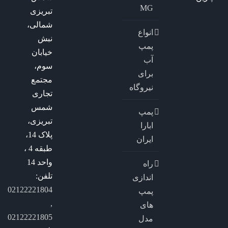
MG
تبریزی
شمالی،
انواع
نبش
پمپ
خیابان
آب
سوم،
برای
مجتمع
نیروگاه
تجاری
شمس
پمپ
تبریزی،
ابارا
پلاک 14،
ایران
طبقه 4 ،
واحد 14
راه
تلفن:
اندازی
02122221804
پمپ
,
های
02122221805
مدل