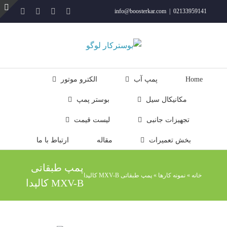
فتن
YouTube
Rss
Instagram
ایمیل
info@boosterkar.com
|
02133959141
ه
ت
حتوا
ن
ل
Home
پمپ آب
الکترو موتور
مکانیکال سیل
بوستر پمپ
تجهیزات جانبی
لیست قیمت
بخش تعمیرات
مقاله
ارتباط با ما
پمپ طبقاتی
خانه
»
نمونه کارها
»
پمپ طبقاتی MXV-B کالپدا
MXV-B کالپدا