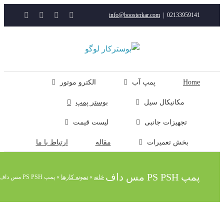
YouTube
Rss
Instagram
ایمیل
info@boosterkar.com
|
0213395914
ت
ن
ل
Hom
پمپ آب
الکترو موتور
مکانیکال سیل
بوستر پمپ
تجهیزات جانبی
لیست قیمت
بخش تعمیرات
مقاله
ارتباط با ما
پ PS PSH مس داف
خانه
»
نمونه کارها
»
پمپ PS PSH مس داف