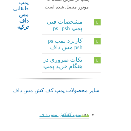
پمپ
موتور متصل شده است
طبقاتی
مس
داف
مشخصات فنی
ترکیه
پمپ ps -psh
کاربرد پمپ ps
psh مس داف
نکات ضروری در
هنگام خرید پمپ
سایر محصولات پمپ کف کش مس داف
همه
پمپ کفکش مس داف
admin
پمپ
پمپ
admin
admin
admin
PS
لجنکش
پمپ
پمپ