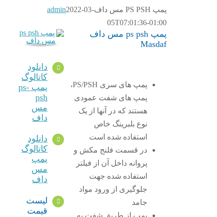
پمپ PS PSH مس داف
2022-03-
admin
05T07:01:36-01:00
پمپ ps psh مس داف
Masdaf
دانلود
کاتالوگ
پمپ های سری PS/PSH،
پمپ ps-
psh
پمپ های شفت عمودی
مس
هستند که در آنها از یک
داف
نوع بلبرینگ خاص
استفاده شده است
دانلود
کاتالوگ
در قسمت فلنج مکش و
پمپ
پروانه داخل آن از فیلتر
مس
استفاده شده جهت
داف
جلوگیری از ورود مواد
لیست
جامد
قیمت
پمپ از طریق شفت به