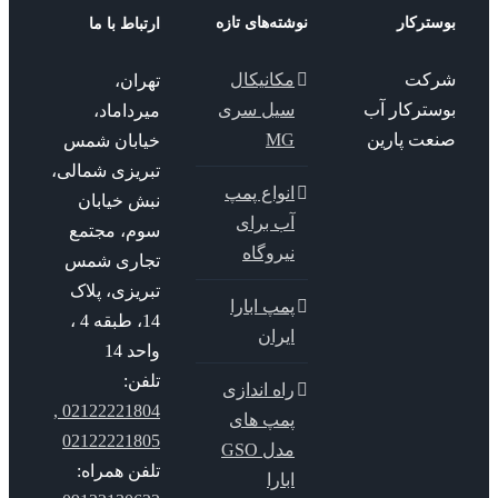
ترکار
نوشته‌های تازه
ارتباط با ما
کت
مکانیکال
تهران،
سترکار آب
سیل سری
میرداماد،
عت پارین
MG
خیابان شمس
تبریزی شمالی،
انواع پمپ
نبش خیابان
آب برای
سوم، مجتمع
نیروگاه
تجاری شمس
تبریزی، پلاک
پمپ ابارا
14، طبقه 4 ،
ایران
واحد 14
تلفن:
راه اندازی
02122221804 ,
پمپ های
02122221805
مدل GSO
تلفن همراه:
ابارا