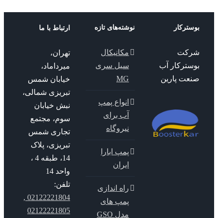
ترکار
نوشته‌های تازه
ارتباط با ما
کت
مکانیکال
تهران،
سترکار آب
سیل سری
میرداماد،
عت پارین
MG
خیابان شمس
تبریزی شمالی،
انواع پمپ
نبش خیابان
آب برای
سوم، مجتمع
نیروگاه
تجاری شمس
تبریزی، پلاک
پمپ ابارا
14، طبقه 4 ،
ایران
واحد 14
تلفن:
راه اندازی
02122221804 ,
پمپ های
02122221805
مدل GSO