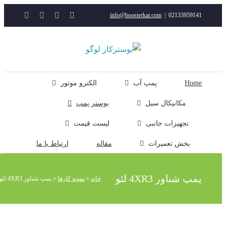
YouTube
Rss
Instagram
ایمیل
info@boosterkar.com
|
0213395914
ت
ن
ل
Hom
پمپ آب
الکترو موتور
مکانیکال سیل
بوستر پمپ
تجهیزات جانبی
لیست قیمت
بخش تعمیرات
مقاله
ارتباط با ما
مپ شناور 4XR3 لئو
خانه
»
نمونه کارها
»
پمپ شناور 4XR3 لئو