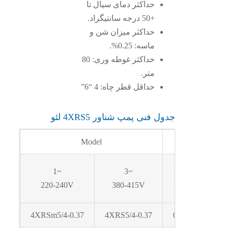
حداکثر دمای سیال تا
+50 درجه سانتیگراد.
حداکثر میزان شن و
ماسه: 0.25%.
حداکثر غوطه وری: 80
متر.
حداقل قطر چاه: 4 “6”
جدول فنی پمپ شناور 4XRS5 لئو
Model
P
1~
3~
kW
220-240V
380-415V
4XRSm5/4-0.37
4XRS5/4-0.37
0.37