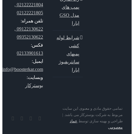
02122221804 ,
پمپ های
02122221805
مدل GSO
تلفن همراه:
ابارا
09122130622 ,
09352130622
شرایط لوله
فکس:
کشی
02133901613
پمپهای
ایمیل:
سانتریفیوژ
info@boosterkar.com
ابارا
وبسایت:
بوسترکار
می حقوق مادی و معنوی این سایت
وط به شرکت بوسترکار می باشد. |
YouTube
Rss
Instagram
ایمیل
حی و بهینه سازی توسط
عماد
صومی