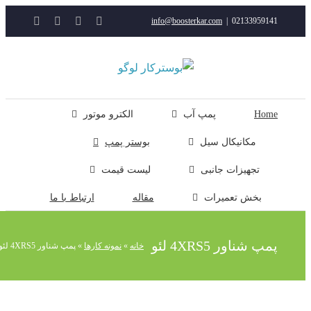
YouTube
Rss
Instagram
ایمیل
info@boosterkar.com
|
0213395914
ت
ن
ل
Hom
پمپ آب
الکترو موتور
مکانیکال سیل
بوستر پمپ
تجهیزات جانبی
لیست قیمت
بخش تعمیرات
مقاله
ارتباط با ما
مپ شناور 4XRS5 لئو
خانه
»
نمونه کارها
»
پمپ شناور 4XRS5 لئو