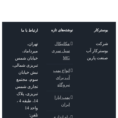
ترکار
نوشته‌های تازه
ارتباط با ما
کت
مکانیکال
تهران،
سترکار آب
سیل سری
میرداماد،
عت پارین
MG
خیابان شمس
تبریزی شمالی،
انواع پمپ
نبش خیابان
آب برای
سوم، مجتمع
نیروگاه
تجاری شمس
تبریزی، پلاک
پمپ ابارا
14، طبقه 4 ،
ایران
واحد 14
تلفن:
راه اندازی