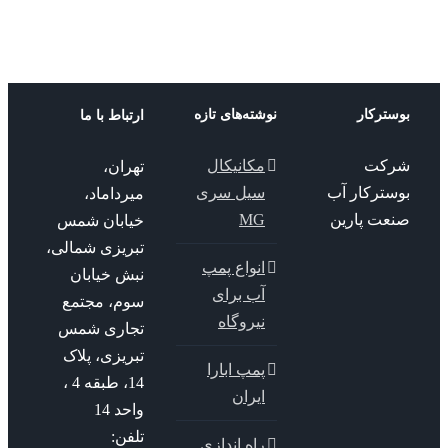
ترکار
نوشته‌های تازه
ارتباط با ما
کت
مکانیکال
تهران،
سترکار آب
سیل سری
میرداماد،
عت پارین
MG
خیابان شمس
تبریزی شمالی،
انواع پمپ
نبش خیابان
آب برای
سوم، مجتمع
نیروگاه
تجاری شمس
تبریزی، پلاک
پمپ ابارا
14، طبقه 4 ،
ایران
واحد 14
تلفن:
راه اندازی