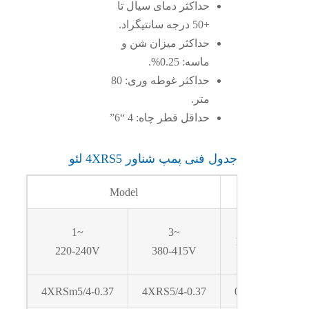
حداکثر دمای سیال تا
+50 درجه سانتیگراد.
حداکثر میزان شن و
ماسه: 0.25%.
حداکثر غوطه وری: 80
متر.
حداقل قطر چاه: 4 “6”
جدول فنی پمپ شناور 4XRS5 لئو
Model
P
1~
3~
kW
220-240V
380-415V
4XRSm5/4-0.37
4XRS5/4-0.37
0.37