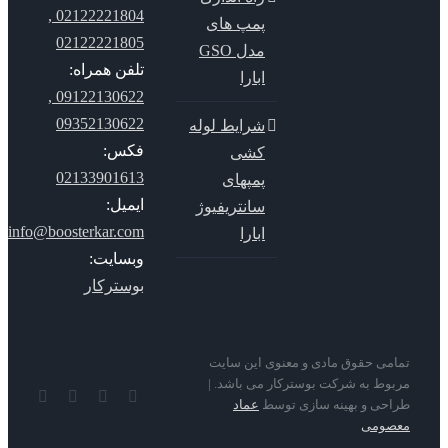
02122221804 ,
پمپ های
02122221805
مدل GSO
تلفن همراه:
ابارا
09122130622 ,
09352130622
شرایط لوله
فکس:
کشی
02133901613
پمپهای
ایمیل:
سانتریفیوژ
info@boosterkar.com
ابارا
وبسایت:
بوسترکار
می حقوق مادی و معنوی این سایت
وط به شرکت بوسترکار می باشد. |
YouTube
Rss
Instagram
ایمیل
حی و بهینه سازی توسط
عماد
صومی