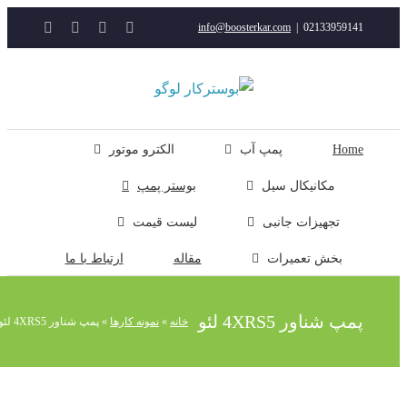
YouTube
Rss
Instagram
ایمیل
info@boosterkar.com
|
0213395914
ت
ن
ل
Hom
پمپ آب
الکترو موتور
مکانیکال سیل
بوستر پمپ
تجهیزات جانبی
لیست قیمت
بخش تعمیرات
مقاله
ارتباط با ما
مپ شناور 4XRS5 لئو
خانه
»
نمونه کارها
»
پمپ شناور 4XRS5 لئو