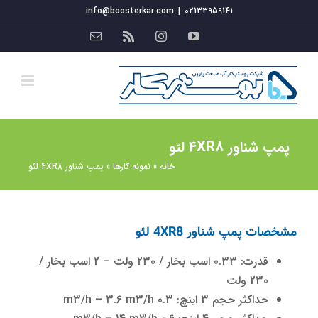
فتن
info@boosterkar.com
|
02133959141
ه
YouTube
Instagram
Rss
ایمیل
حتوا
پمپ شناور 4XR8 لئو
خانه
»
نمونه کارها
»
پمپ شناور 4XR8 لئو
مشخصات پمپ شناور 4XR8 لئو
قدرت: 0.33 اسب بخار / 230 ولت – 2 اسب بخار /
230 ولت
حداکثر حجم 3 اینچ: 0.3 m3/h – 3.6 m3/h