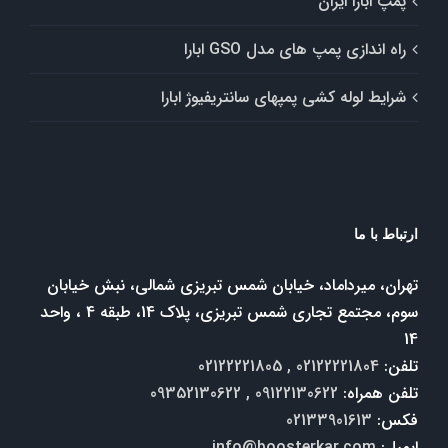
پمپ ابارا ایران
راه اندازی پمپ های مدل GSO ابارا
شرایط لوله کشی پمپهای سانتریفیوژ ابارا
ارتباط با ما
تهران، میرداماد، خیابان شمس تبریزی شمالی، نبش خیابان
سوم، مجتمع تجاری شمس تبریزی، پلاک 14، طبقه 4 ، واحد
14
تلفن:
02122221804 , 02122221805
تلفن همراه:
09122130622 , 09352130622
فکس:
02133901613
ایمیل:
info@boosterkar.com