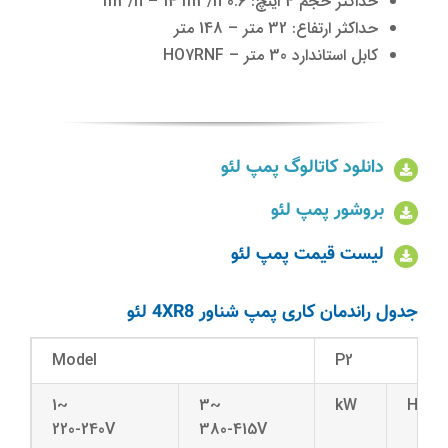
حداکثر حجم 4 اینچ: 0.6 m3/h – 14 m3/h
حداکثر ارتفاع: 32 متر – 148 متر
کابل استاندارد 30 متر – HO7RNF
دانلود کاتالوگ پمپ لئو
بروشور پمپ لئو
لیست قیمت پمپ
لئو
جدول راندمان کاری پمپ شناور 4XR8 لئو
Model
P2
1~
3~
kW
HP
220-240V
380-415V