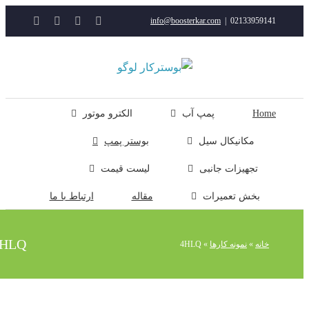
YouTube
Rss
Instagram
ایمیل
info@boosterkar.com
|
0213395914
ت
ن
ل
Hom
پمپ آب
الکترو موتور
مکانیکال سیل
بوستر پمپ
تجهیزات جانبی
لیست قیمت
بخش تعمیرات
مقاله
ارتباط با ما
4HLQ
خانه
»
نمونه کارها
»
4HLQ