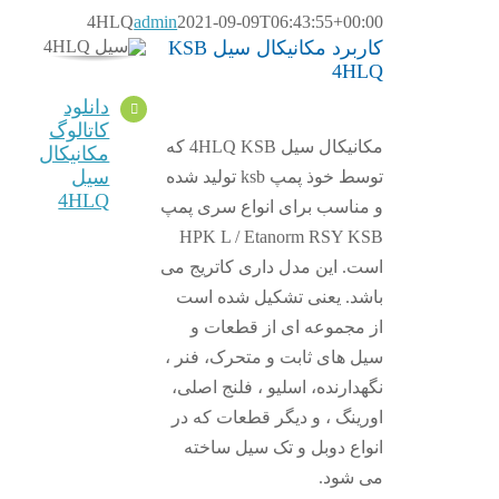
4HLQ
admin
2021-09-09T06:43:55+00:00
کاربرد مکانیکال سیل KSB
4HLQ
دانلود
کاتالوگ
مکانیکال سیل 4HLQ KSB که
مکانیکال
سیل
توسط خوذ پمپ ksb تولید شده
4HLQ
و مناسب برای انواع سری پمپ
HPK L / Etanorm RSY KSB
است. این مدل داری کاتریج می
باشد. یعنی تشکیل شده است
از مجموعه ای از قطعات و
سیل های ثابت و متحرک، فنر ،
نگهدارنده، اسلیو ، فلنج اصلی،
اورینگ ، و دیگر قطعات که در
انواع دوبل و تک سیل ساخته
می شود.