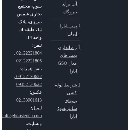
آب برای
سوم، مجتمع
نیروگاه
تجاری شمس
تبریزی، پلاک
پمپ ابارا
14، طبقه 4 ،
ایران
واحد 14
تلفن:
راه اندازی
02122221804 ,
پمپ های
02122221805
مدل GSO
تلفن همراه:
ابارا
09122130622 ,
09352130622
شرایط لوله
فکس:
کشی
02133901613
پمپهای
ایمیل:
سانتریفیوژ
info@boosterkar.com
ابارا
وبسایت: