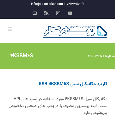
فتن
info@boosterkar.com
|
02133959141
ه
YouTube
Instagram
Rss
ایمیل
حتوا
4KSBM6S
ه کارها
»
4KSBM6S
کاربرد مکانیکال سیل KSB 4KSBM6S
مکانیکال سیل 4KSBM6S مورد استفاده در پمپ های API
است. البته بیشترین مصرف را در پمپ های صنعتی بخصوص
پتروشیمی دارد.