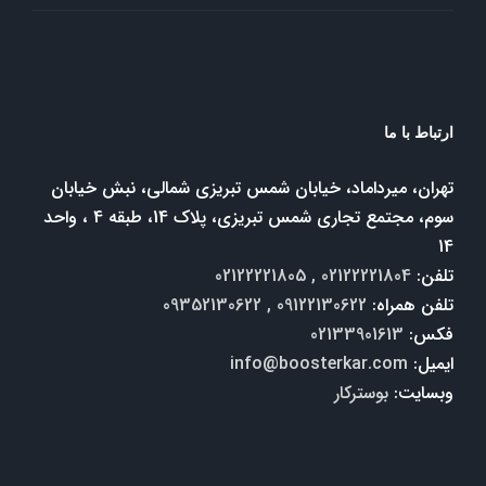
ارتباط با ما
تهران، میرداماد، خیابان شمس تبریزی شمالی، نبش خیابان
سوم، مجتمع تجاری شمس تبریزی، پلاک 14، طبقه 4 ، واحد
14
تلفن:
02122221804 , 02122221805
تلفن همراه:
09122130622 , 09352130622
فکس:
02133901613
ایمیل:
info@boosterkar.com
وبسایت:
بوسترکار