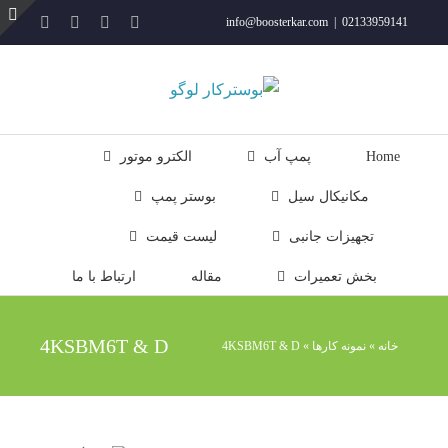
فتن
YouTube
Rss
Instagram
ایمیل
info@boosterkar.com
|
02133959141
ه
ت
حتوا
ن
ل
Home
پمپ آب
الکترو موتور
مکانیکال سیل
بوستر پمپ
تجهیزات جانبی
لیست قیمت
بخش تعمیرات
مقاله
ارتباط با ما
4KSBM6T & D
خانه
»
نمونه کارها
»
4KSBM6T & D