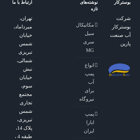
بوسترکار
نوشته‌های
ارتباط با ما
تازه
شرکت
تهران،
مکانیکال
بوسترکار
میرداماد،
سیل
آب صنعت
خیابان
سری
پارین
شمس
MG
تبریزی
شمالی،
انواع
نبش
پمپ
خیابان
آب
سوم،
برای
مجتمع
نیروگاه
تجاری
شمس
پمپ
تبریزی،
ابارا
پلاک 14،
ایران
طبقه 4 ،