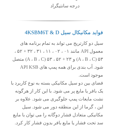
درجه سانتیگراد
فواید مکانیکال سیل 4KSBM6T & D
سیل دو کارتریج می تواند به تمام برنامه های
معمول API مانند ۰۱ ، ۰۲ ، ۱۱ ، ۳۱ ، ۳۲ + ۵۲ ،
۵۳ (A ، B ، C) و ۲۳ + ۵۲ ، ۵۳ (A ، B ، C) متصل
شود. آب بندی برای همه پمپ های API KSB
موجود است.
فضای بین دو سیل مکانیکی بسته به نوع کاربرد با
یک بافر یا مایع پر می شود. با این کار از هرگونه
نشت مایعات پمپ جلوگیری می شود. علاوه بر
این ، گرما از این منطقه دور می شود. سیل
مکانیکی متعادل فشار دوگانه را می توان با مایع
سد تحت فشار یا مایع بافر بدون فشار کار کرد.