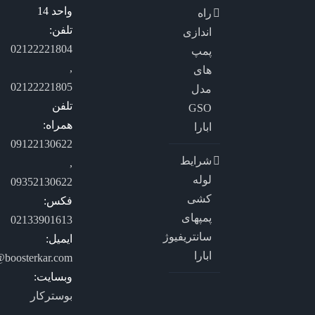
واحد 14
راه
تلفن:
اندازی
02122221804
پمپ
,
های
02122221805
مدل
تلفن
GSO
همراه:
ابارا
09122130622
شرایط
,
لوله
09352130622
کشی
فکس:
پمپهای
02133901613
سانتریفیوژ
ایمیل:
ابارا
@boosterkar.com
وبسایت:
بوسترکار