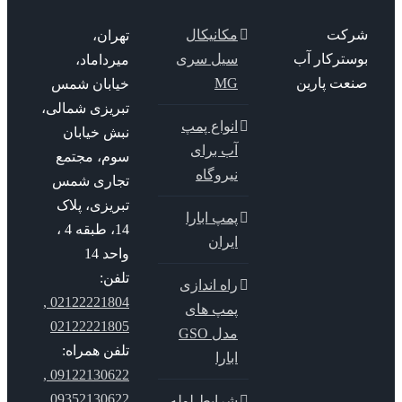
کت
مکانیکال
تهران،
سترکار آب
سیل سری
میرداماد،
عت پارین
MG
خیابان شمس
تبریزی شمالی،
انواع پمپ
نبش خیابان
آب برای
سوم، مجتمع
نیروگاه
تجاری شمس
تبریزی، پلاک
پمپ ابارا
14، طبقه 4 ،
ایران
واحد 14
تلفن:
راه اندازی
02122221804 ,
پمپ های
02122221805
مدل GSO
تلفن همراه:
ابارا
09122130622 ,
09352130622
شرایط لوله