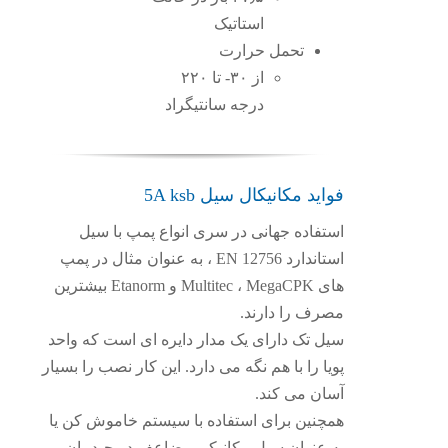
استاتیک
تحمل حرارت
از ۳۰- تا ۲۲۰
درجه سانتیگراد
فواید مکانیکال سیل 5A ksb
استفاده جهانی در سری انواع پمپ با سیل
استاندارد EN 12756 ، به عنوان مثال در پمپ
های Multitec ، MegaCPK و Etanorm بیشترین
مصرف را دارند.
سیل تک دارای یک مدار دایره ای است که واحد
پویا را با هم نگه می دارد. این کار نصب را بسیار
آسان می کند.
همچنین برای استفاده با سیستم خاموش کن یا
به عنوان سیل مکانیکی مضاعف در چیدمان