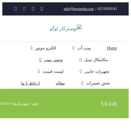
YouTube
Rss
Instagram
ایمیل
info@boosterkar.com
|
0213395914
ت
ن
ل
Hom
پمپ آب
الکترو موتور
مکانیکال سیل
بوستر پمپ
تجهیزات جانبی
لیست قیمت
بخش تعمیرات
مقاله
ارتباط با ما
5A ks
خانه
»
نمونه کارها
»
5A ksb