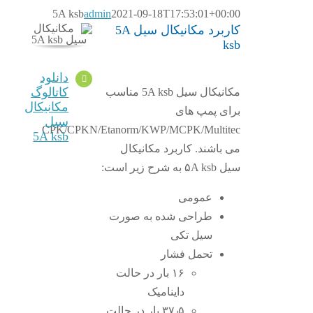
5A ksb
admin
2021-09-18T17:53:01+00:00
کاربرد مکانیکال سیل 5A
ksb
دانلود
کاتالوگ
مکانیکال سیل 5A ksb مناسب
مکانیکال
برای پمپ های
سیل
CPK/CPKN/Etanorm/KWP/MCPK/Multitec
5A ksb
می باشند. کاربرد مکانیکال
سیل ۵A ksb به شرح زیر است:
عمومی
طراحی شده به صورت
سیل تکی
تحمل فشار
۱۶ بار در حالت
داینامیک
۳۷٫۵ بار در حالت