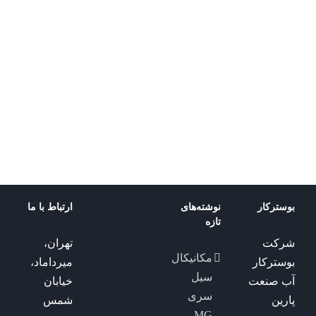
MDGS
مکانیکال
سیل
بورگمن
MDGS
بوسترکار
نوشته‌های
ارتباط با ما
تازه
شرکت
تهران،
مکانیکال
بوسترکار
میرداماد،
سیل
آب صنعت
خیابان
سری
پارین
شمس
MG