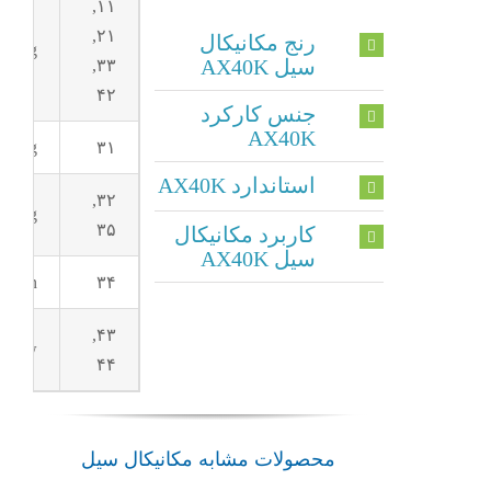
۱۱,
۲۱,
رنج مکانیکال
-Ring
سیل AX40K
۳۳,
۴۲
جنس کارکرد
AX40K
using
۳۱
استاندارد AX40K
۳۲,
pring
۳۵
کاربرد مکانیکال
سیل AX40K
Pin
۳۴
۴۳,
 screw
۴۴
مگاسیل
مکانیکال
محصولات مشابه مکانیکال سیل
مکانیکال
MS
مکانیکال
سیل
سیل