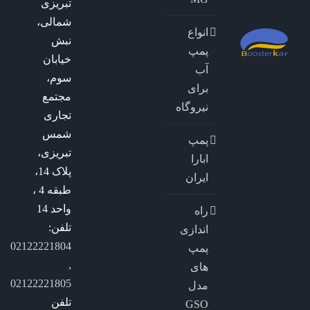
تبریزی
شمالی،
انواع
نبش
پمپ
خیابان
آب
سوم،
برای
مجتمع
نیروگاه
تجاری
شمس
پمپ
تبریزی،
ابارا
پلاک 14،
ایران
طبقه 4 ،
واحد 14
راه
تلفن:
اندازی
02122221804
پمپ
,
های
02122221805
مدل
تلفن
GSO