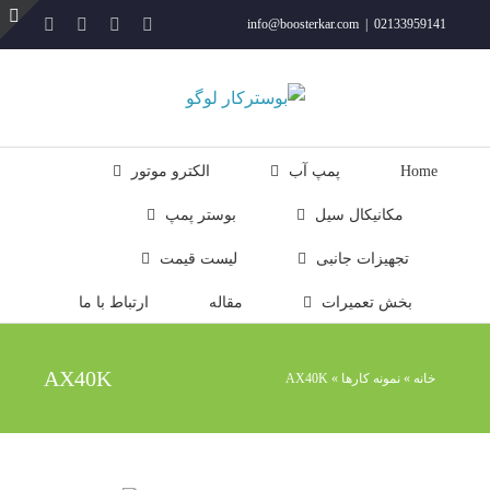
فتن
YouTube
Rss
Instagram
ایمیل
info@boosterkar.com
|
02133959141
ه
ت
حتوا
ن
ل
Home
پمپ آب
الکترو موتور
مکانیکال سیل
بوستر پمپ
تجهیزات جانبی
لیست قیمت
بخش تعمیرات
مقاله
ارتباط با ما
AX40K
خانه
»
نمونه کارها
»
AX40K