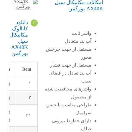
امکانات مکانیکال سیل
AX40K بورگمن
دانلود
کاتالوگ
واشر ثابت
مکانیکال
سیل
آب بند متعادل
AX40K
مستقل از جهت چرخش
بورگمن
محور
مستقل از جهت فشار
ption
Item
آب بند تعادل در فضای
نصب
l ring
۱
واشرهای محافظت شده
از محصول
g ring
۲
طراحی مناسب با جنس
sting
سرامیک
۴۱
ring
دارای خطوط بیرونی
صاف