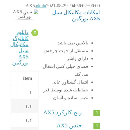
AX5
admin
2021-08-29T04:56:02+00:00
امکانات مکانیکال سیل
AX5 بورگمن
دانلود
کاتالوگ
بالانس نمی باشد
مکانیکال
سیل
مستقل از جهت چرخش
AX5
دارای واشر
بورگمن
فضای خیلی کمی اشغال
می کند
Description
Item
انتقال گشتاور عالی
حفاظت شده توسط فنر
Seal unit
۱
نصب ساده و آسان
Seal ring
۱٫۱
رنج کارکرد AX5
Bellows
۱٫۲
جنس AX5