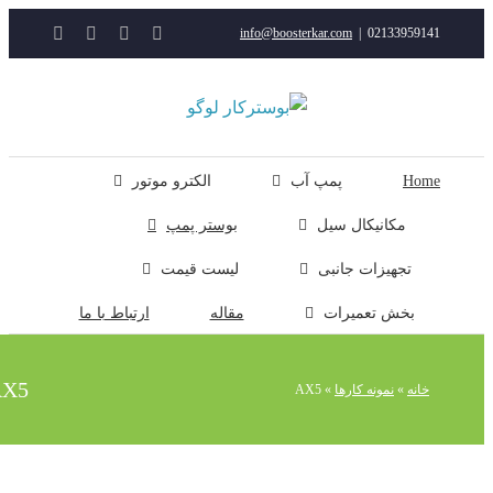
YouTube
Rss
Instagram
ایمیل
info@boosterkar.com
|
0213395914
ت
ن
ل
Hom
پمپ آب
الکترو موتور
مکانیکال سیل
بوستر پمپ
تجهیزات جانبی
لیست قیمت
بخش تعمیرات
مقاله
ارتباط با ما
AX5
خانه
»
نمونه کارها
»
AX5