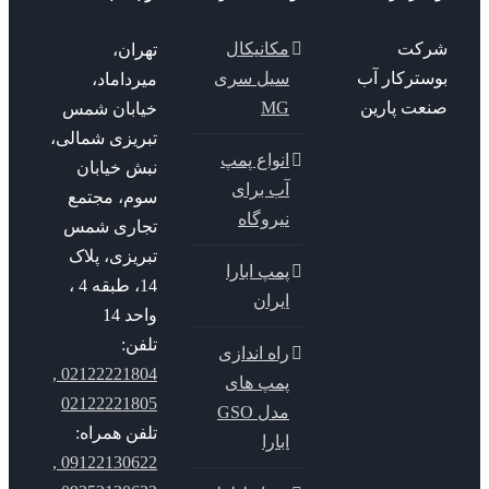
کت
مکانیکال
تهران،
سترکار آب
سیل سری
میرداماد،
عت پارین
MG
خیابان شمس
تبریزی شمالی،
انواع پمپ
نبش خیابان
آب برای
سوم، مجتمع
نیروگاه
تجاری شمس
تبریزی، پلاک
پمپ ابارا
14، طبقه 4 ،
ایران
واحد 14
تلفن:
راه اندازی
02122221804 ,
پمپ های
02122221805
مدل GSO
تلفن همراه:
ابارا
09122130622 ,