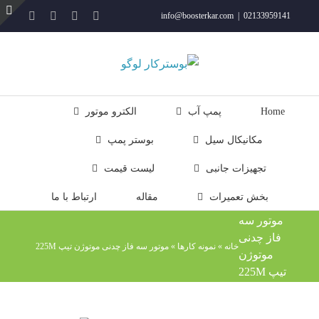
فتن
YouTube
Rss
Instagram
ایمیل
info@boosterkar.com
|
02133959141
ه
ت
حتوا
ن
ل
Home
پمپ آب
الکترو موتور
مکانیکال سیل
بوستر پمپ
تجهیزات جانبی
لیست قیمت
بخش تعمیرات
مقاله
ارتباط با ما
موتور سه
فاز چدنی
خانه
»
نمونه کارها
»
موتور سه فاز چدنی موتوژن تیپ 225M
موتوژن
تیپ 225M