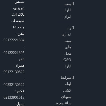
شمس
پمپ
تبریزی،
ابارا
پلاک 14،
ایران
طبقه 4 ،
واحد 14
راه
تلفن:
اندازی
02122221804
پمپ
,
های
02122221805
مدل
تلفن
GSO
همراه:
ابارا
09122130622
شرایط
,
لوله
09352130622
کشی
فکس:
پمپهای
02133901613
سانتریفیوژ
ایمیل: