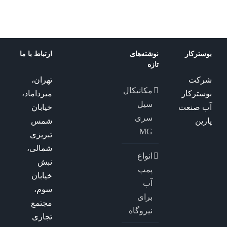
بوسترکار
نوشته‌های
ارتباط با ما
تازه
شرکت
تهران،
مکانیکال
بوسترکار
میرداماد،
سیل
آب صنعت
خیابان
سری
پارین
شمس
MG
تبریزی
شمالی،
انواع
نبش
پمپ
خیابان
آب
سوم،
برای
مجتمع
نیروگاه
تجاری