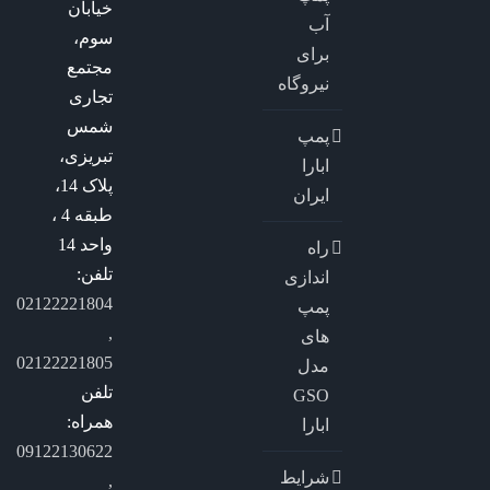
خیابان
آب
سوم،
برای
مجتمع
نیروگاه
تجاری
شمس
پمپ
تبریزی،
ابارا
پلاک 14،
ایران
طبقه 4 ،
واحد 14
راه
تلفن:
اندازی
02122221804
پمپ
,
های
02122221805
مدل
تلفن
GSO
همراه:
ابارا
09122130622
شرایط
,