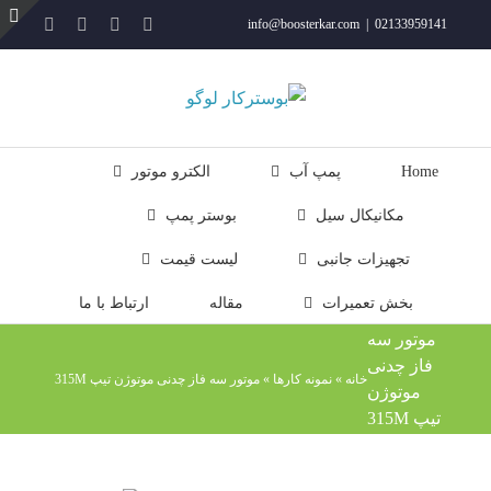
فتن
YouTube
Rss
Instagram
ایمیل
info@boosterkar.com
|
02133959141
ه
ت
حتوا
ن
ل
Home
پمپ آب
الکترو موتور
مکانیکال سیل
بوستر پمپ
تجهیزات جانبی
لیست قیمت
بخش تعمیرات
مقاله
ارتباط با ما
موتور سه
فاز چدنی
خانه
»
نمونه کارها
»
موتور سه فاز چدنی موتوژن تیپ 315M
موتوژن
تیپ 315M