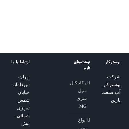
موتوژن
تیپ
100L
بوسترکار
نوشته‌های
ارتباط با ما
تازه
شرکت
تهران،
مکانیکال
بوسترکار
میرداماد،
سیل
آب صنعت
خیابان
سری
پارین
شمس
MG
تبریزی
شمالی،
انواع
نبش
پمپ