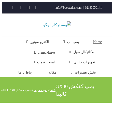
YouTube
Rss
Instagram
ایمیل
info@boosterkar.com
|
0213395914
ت
ن
ل
Hom
پمپ آب
الکترو موتور
مکانیکال سیل
بوستر پمپ
تجهیزات جانبی
لیست قیمت
بخش تعمیرات
مقاله
ارتباط با ما
پمپ کفکش GX40
خانه
»
نمونه کارها
»
پمپ کفکش GX40 کالپدا
کالپدا