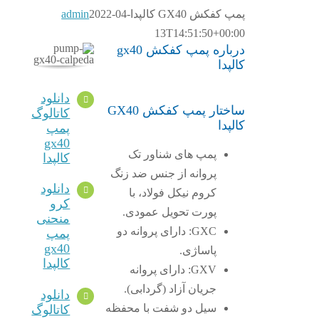
پمپ کفکش GX40 کالپدا
2022-04-
admin
13T14:51:50+00:00
درباره پمپ کفکش gx40
کالپدا
دانلود
ساختار پمپ کفکش GX40
کاتالوگ
کالپدا
پمپ
gx40
پمپ های شناور تک
کالپدا
پروانه از جنس ضد زنگ
دانلود
کروم نیکل فولاد، با
کرو
پورت تحویل عمودی.
منحنی
GXC: دارای پروانه دو
پمپ
gx40
پاساژی.
کالپدا
GXV: دارای پروانه
جریان آزاد (گردابی).
دانلود
سیل دو شفت با محفظه
کاتالوگ