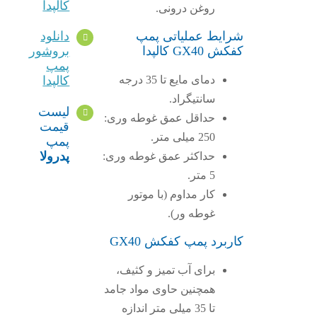
کالپدا
روغن درونی.
شرایط عملیاتی پمپ
دانلود
کفکش GX40 کالپدا
بروشور
پمپ
دمای مایع تا 35 درجه
کالپدا
سانتیگراد.
لیست
حداقل عمق غوطه وری:
قیمت
250 میلی متر.
پمپ
پدرولا
حداکثر عمق غوطه وری:
5 متر.
کار مداوم (با موتور
غوطه ور).
کاربرد پمپ کفکش GX40
برای آب تمیز و کثیف،
همچنین حاوی مواد جامد
تا 35 میلی متر اندازه