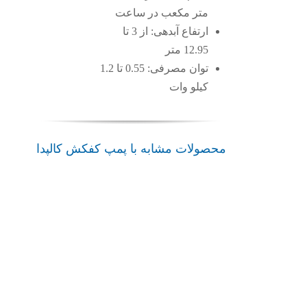
متر مکعب در ساعت
ارتفاع آبدهی: از 3 تا
12.95 متر
توان مصرفی: 0.55 تا 1.2
کیلو وات
محصولات مشابه با پمپ کفکش کالپدا
پمپ
پمپ
admin
admin
admin
admin
پمپ
پمپ
کفکش
کفکش
کفکش
کفکش
GXR
GM
,
GQR
GX40
10
کالپدا
کالپدا
GXV
کالپدا
کالپدا
پمپ
پمپ
پمپ
کفکش
کفکش
پمپ
کفکش
کالپدا
کالپدا
کفکش