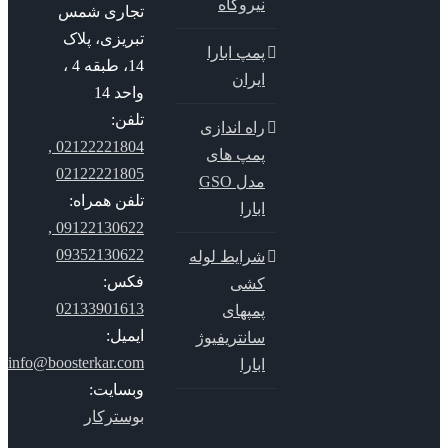
نیروگاه
تجاری شمس
تبریزی، پلاک
پمپ ابارا
14، طبقه 4 ،
ایران
واحد 14
تلفن:
راه اندازی
02122221804 ,
پمپ های
02122221805
مدل GSO
تلفن همراه:
ابارا
09122130622 ,
09352130622
شرایط لوله
فکس:
کشی
02133901613
پمپهای
ایمیل:
سانتریفیوژ
info@boosterkar.com
ابارا
وبسایت:
بوسترکار