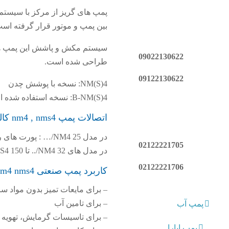
پمپ های گریز از مرکز با سیستم 
بین پمپ و موتور قرار گرفته است. موتور های 
09022130622
طراحی شده است.
09122130622
NM(S)4: نسخه با پوشش چدن
B-NM(S)4: نسخه استفاده شده از برنز
اتصالات پمپ nm4 , nms4 کالپدا
در مدل NM4 25/… : پورت های رشته ای ISO 228.
02122221705
در مدل های NM4 32/.. تا NMS4 150/.. : فلنج مطابق PN 10، EN 1092-2.
02122221706
کاربرد پمپ صنعتی nm4 nms4
– برای مایعات تمیز بدون مواد ساین
– برای تامین آب
پمپ آب
– برای تاسیسات گرمایش، تهوی
پمپ ابارا