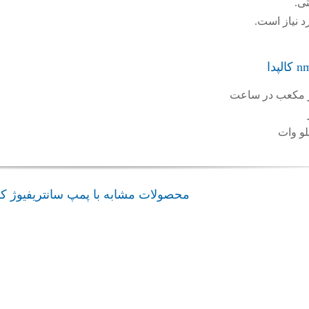
ی.
د نیاز است.
محصولات مشابه با پمپ سانتریفیوژ کال
admin
admin
پمپ صنعتی NM NMS
پمپ صنعتی N , N4
پمپ پروانه باز C کالپدا
پدا
کالپدا
پمپ سانتریفیوژ کالپدا
یوژ کالپدا
پمپ سانتریفیوژ کالپدا