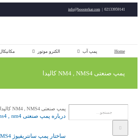
رفتن
info@boosterkar.com
|
02133959141
به
محتوا
Home
پمپ آب
الکترو موتور
مکانیکال
پمپ صنعتی NM4 , NMS4 کالپدا
جستجو
پمپ صنعتی NM4 , NMS4 کالپدا
درباره پمپ صنعتی nms4 , nm4 کالپدا
برای:
ساختار پمپ سانتریفیوژ NM4 , NMS4 کالپدا