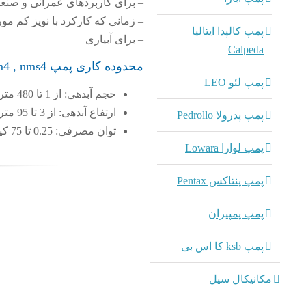
– برای کاربردهای عمرانی و صنعت
– زمانی که کارکرد با نویز کم مور
پمپ کالپدا ایتالیا
– برای آبیاری
Calpeda
محدوده کاری پمپ nm4 , nms4 کالپدا
پمپ لئو LEO
حجم آبدهی: از 1 تا 480 متر مکعب در ساعت
ارتفاع آبدهی: از 3 تا 95 متر
پمپ پدرولا Pedrollo
توان مصرفی: 0.25 تا 75 کیلو وات
پمپ لوارا Lowara
پمپ پنتاکس Pentax
پمپ پمپیران
admin
پمپ ksb کا اس بی
کال
مکانیکال سیل
پمپ سانتریف