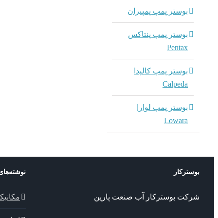
بوستر پمپ پمپیران
بوستر پمپ پنتاکس
Pentax
بوستر پمپ کالپدا
Calpeda
بوستر پمپ لوارا
Lowara
بوسترکار
نوشته‌های
شرکت بوسترکار آب صنعت پارین
مکانیک