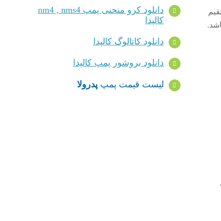
دانلود کرو منحنی پمپ nm4 , nms4
قیم
کالپدا
دانلود کاتالوگ کالپدا
دانلود بروشور پمپ کالپدا
لیست قیمت پمپ
پدرولا