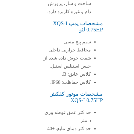
ساخت و ساز، پرورش
دام و غیره کاربرد دارد.
مشخصات پمپ XQS-I
0.75HP لئو
سیم پیچ مسی
محافظ حرارتی داخلی
شفت جوش داده شده از
جنس استنلس استیل.
کلاس عایق: B.
کلاس حفاظت: IP68.
مشخصات موتور کفکش
XQS-I 0.75HP
حداکثر عمق غوطه وری:
5 متر
حداکثر دمای مایع: +40