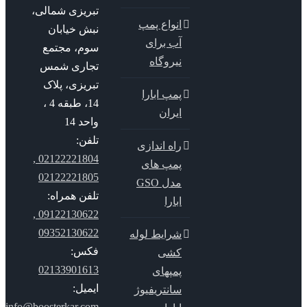
تبریزی شمالی،
انواع پمپ
نبش خیابان
آب برای
سوم، مجتمع
نیروگاه
تجاری شمس
تبریزی، پلاک
پمپ ابارا
14، طبقه 4 ،
ایران
واحد 14
تلفن:
راه اندازی
02122221804 ,
پمپ های
02122221805
مدل GSO
تلفن همراه:
ابارا
09122130622 ,
09352130622
شرایط لوله
فکس:
کشی
02133901613
پمپهای
ایمیل:
سانتریفیوژ
info@boosterkar.com