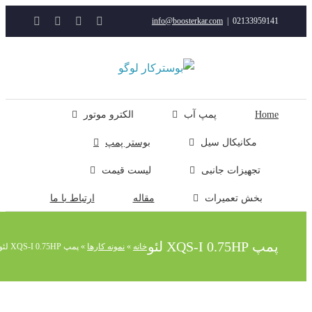
YouTube
Rss
Instagram
ایمیل
info@boosterkar.com
|
0213395914
ت
ن
ل
Hom
پمپ آب
الکترو موتور
مکانیکال سیل
بوستر پمپ
تجهیزات جانبی
لیست قیمت
بخش تعمیرات
مقاله
ارتباط با ما
پ XQS-I 0.75HP لئو
خانه
»
نمونه کارها
»
پمپ XQS-I 0.75HP لئو