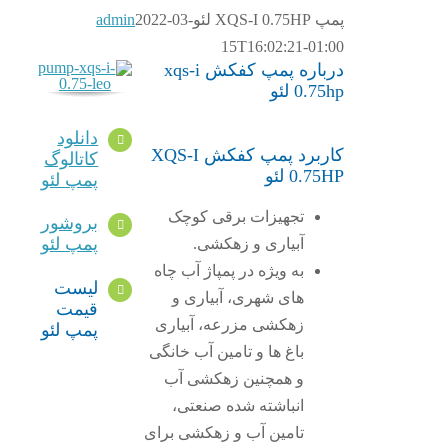
پمپ XQS-I 0.75HP لئو
2022-03-
admin
15T16:02:21-01:00
درباره پمپ کفکش xqs-i
0.75hp لئو
دانلود
کاربرد پمپ کفکش XQS-I
کاتالوگ
0.75HP لئو
پمپ لئو
تجهیزات برقی کوچک
بروشور
پمپ لئو
آبیاری و زهکشی.
به ویژه در پمپاژ آب چاه
لیست
های شهری، آبیاری و
قیمت
زهکشی مزرعه، آبیاری
پمپ لئو
باغ ها و تامین آب خانگی
و همچنین زهکشی آب
انباشته شده صنعتی،
تامین آب و زهکشی برای