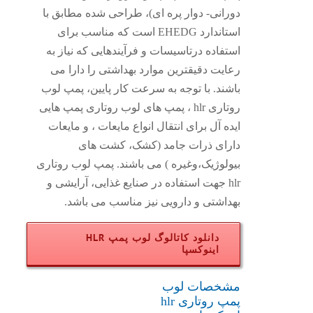
دورانی- دوار پره ای)، طراحی شده مطابق با
استاندارد EHEDG است که مناسب برای
استفاده درتاسیسات و فرآیندهایی که نیاز به
رعایت دقیقترین موارد بهداشتی را دارا می
باشند. با توجه به سرعت کار پایین، پمپ لوب
روتاری hlr ، پمپ های لوب روتاری پمپ هایی
ایده آل برای انتقال انواع مایعات ، و مایعات
دارای ذرات جامد (کشک، کشت های
بیولوژیک،وغیره ) می باشند. پمپ لوب روتاری
hlr جهت استفاده در صنایع غذایی، آرایشی و
بهداشتی و دارویی نیز مناسب می باشد.
دانلود کاتالوگ لوب پمپ HLR
اینوکسپا
مشخصات لوب
پمپ روتاری hlr