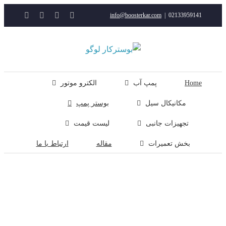
YouTube
Rss
Instagram
ایمیل
info@boosterkar.com
|
0213395914
ت
ن
ل
Hom
پمپ آب
الکترو موتور
مکانیکال سیل
بوستر پمپ
تجهیزات جانبی
لیست قیمت
بخش تعمیرات
مقاله
ارتباط با ما