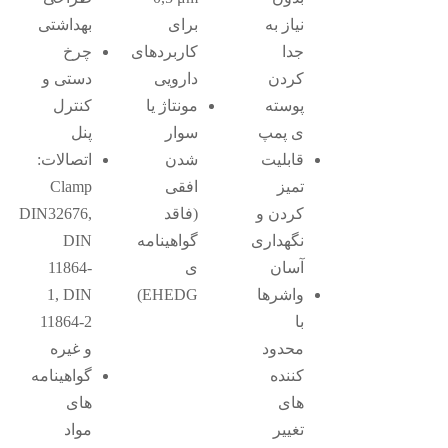
نیاز به
برای
بهداشتی
جدا
کاربردهای
چرخ
کردن
دارویی
دستی و
پوسته
مونتاژ یا
کنترل
ی پمپ
سوار
پنل
قابلیت
شدن
اتصالات:
تمیز
افقی
Clamp
کردن و
(فاقد
DIN32676,
نگهداری
گواهینامه
DIN
آسان
ی
11864-
واشرها
EHEDG)
1, DIN
با
11864-2
محدود
و غیره
کننده
گواهینامه
های
های
تغییر
مواد