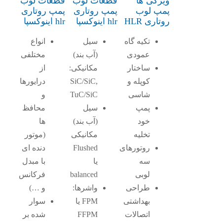
ویژگی ها
قطعات لوب
قطعات لوب
پمپ لوب
پمپ روتاری
پمپ روتاری
روتاری HLR
hlr اینوکسپا
hlr اینوکسپا
تکیه گاه
سیل
انواع
عمودی
(آب بند)
مختلفی
ساختار
مکانیکی:
از
کوپله و
SiC/SiC,
درایورها
شاسی
TuC/SiC
و
پمپ
سیل
محافظ
خود
(آب بند)
ها
تخلیه
مکانیکی
(موتور
روتورهای
Flushed
دنده ای
سه
یا
با مبدل
لوبی
balanced
فرکانس
طراحی
واشرها:
و …)
بهداشتی
FPM یا
سوار
اتصالات
FFPM
شده بر