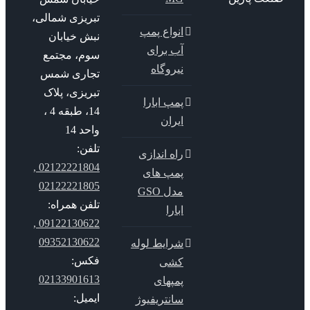
تبریزی شمالی،
انواع پمپ
نبش خیابان
آب برای
سوم، مجتمع
نیروگاه
تجاری شمس
تبریزی، پلاک
پمپ ابارا
14، طبقه 4 ،
ایران
واحد 14
تلفن:
راه اندازی
02122221804 ,
پمپ های
02122221805
مدل GSO
تلفن همراه:
ابارا
09122130622 ,
09352130622
شرایط لوله
فکس:
کشی
02133901613
پمپهای
ایمیل:
سانتریفیوژ