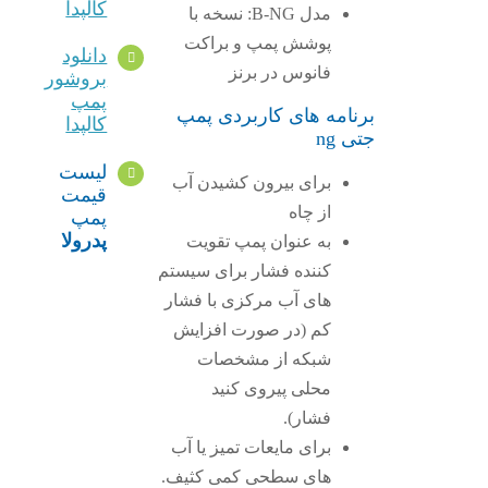
کالپدا
مدل B-NG: نسخه با
پوشش پمپ و براکت
دانلود
فانوس در برنز
بروشور
پمپ
برنامه های کاربردی پمپ
کالپدا
جتی ng
لیست
برای بیرون کشیدن آب
قیمت
از چاه
پمپ
پدرولا
به عنوان پمپ تقویت
کننده فشار برای سیستم
های آب مرکزی با فشار
کم (در صورت افزایش
شبکه از مشخصات
محلی پیروی کنید
فشار).
برای مایعات تمیز یا آب
های سطحی کمی کثیف.