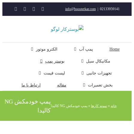
YouTube
Rss
Instagram
ایمیل
info@boosterkar.com
|
0213395914
ت
ن
ل
Hom
پمپ آب
الکترو موتور
مکانیکال سیل
بوستر پمپ
تجهیزات جانبی
لیست قیمت
بخش تعمیرات
مقاله
ارتباط با ما
پمپ خودمکش NG
خانه
»
نمونه کارها
»
پمپ خودمکش NG کالپدا
کالپدا