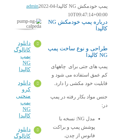
پمپ خودمکش NG کالپدا
2022-04-
admin
10T09:47:14+00:00
درباره پمپ خودمکش NG
کالپدا
دانلود
طراحی و نوع ساخت پمپ
کاتالوگ
NG کالپدا
پمپ
NG
پمپ های جتی برای چاههای
کالپدا
کم عمق استفاده می شود و
دانلود
قابلیت خود مکشی را دارد.
کرو
منحنی
جنس مواد بکار رفته در پمپ
پمپ
در:
NG
کالپدا
مدل NG: نسخه با
پوشش پمپ و براکت
دانلود
کاتالوگ
فانوس از چدن.