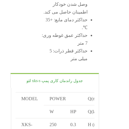
وصل شدن خودکار
اطمینان حاصل می کند.
حداکثر دمای مایع: +35
℃.
حداکثر عمق غوطه وری:
7 متر
حداکثر قطر ذرات: 5
میلی متر
جدول راندمان کاری پمپ xks-s لئو
MODEL
POWER
Q(m³/h)
W
HP
Q(l/min)
XKS-
250
0.3
H (m)