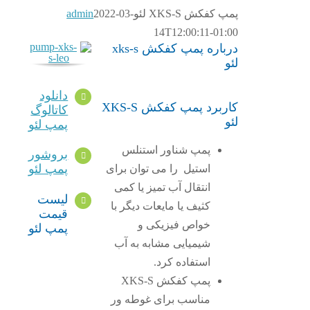
پمپ کفکش XKS-S لئو
2022-03-
admin
14T12:00:11-01:00
درباره پمپ کفکش xks-s
لئو
دانلود
کاربرد پمپ کفکش XKS-S
کاتالوگ
لئو
پمپ لئو
پمپ شناور استنلس
بروشور
پمپ لئو
استیل را می توان برای
انتقال آب تمیز یا کمی
لیست
کثیف یا مایعات دیگر با
قیمت
خواص فیزیکی و
پمپ لئو
شیمیایی مشابه به آب
استفاده کرد.
پمپ کفکش XKS-S
مناسب برای غوطه ور