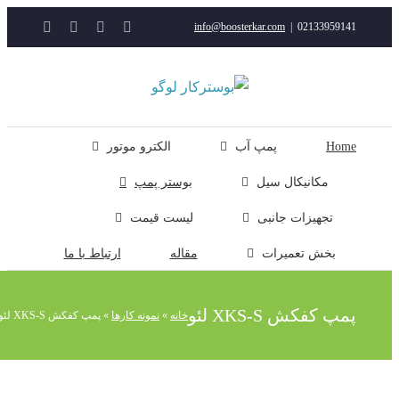
YouTube
Rss
Instagram
ایمیل
info@boosterkar.com
|
0213395914
ت
ن
ل
Hom
پمپ آب
الکترو موتور
مکانیکال سیل
بوستر پمپ
تجهیزات جانبی
لیست قیمت
بخش تعمیرات
مقاله
ارتباط با ما
مپ کفکش XKS-S لئو
خانه
»
نمونه کارها
»
پمپ کفکش XKS-S لئو