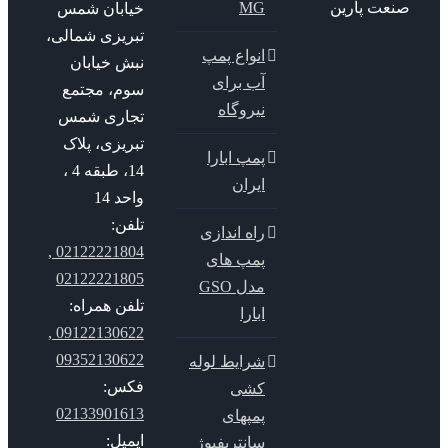
عت پارین
MG
خیابان شمس
تبریزی شمالی،
انواع پمپ
نبش خیابان
آب برای
سوم، مجتمع
نیروگاه
تجاری شمس
تبریزی، پلاک
پمپ ابارا
14، طبقه 4 ،
ایران
واحد 14
تلفن:
راه اندازی
02122221804 ,
پمپ های
02122221805
مدل GSO
تلفن همراه:
ابارا
09122130622 ,
09352130622
شرایط لوله
فکس:
کشی
02133901613
پمپهای
ایمیل:
سانتریفیوژ