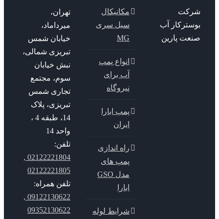
کت
مکانیکال
تهران،
سترکار آب
سیل سری
میرداماد،
عت پارین
MG
خیابان شمس
تبریزی شمالی،
انواع پمپ
نبش خیابان
آب برای
سوم، مجتمع
نیروگاه
تجاری شمس
تبریزی، پلاک
پمپ ابارا
14، طبقه 4 ،
ایران
واحد 14
تلفن:
راه اندازی
02122221804 ,
پمپ های
02122221805
مدل GSO
تلفن همراه:
ابارا
09122130622 ,
09352130622
شرایط لوله