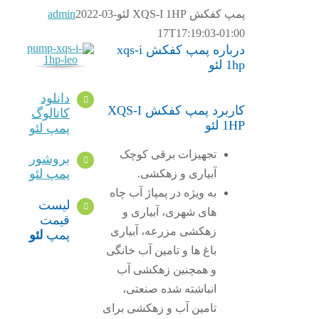
پمپ کفکش XQS-I 1HP لئو
2022-03-
admin
17T17:19:03-01:00
درباره پمپ کفکش xqs-i
1hp لئو
دانلود
کاربرد پمپ کفکش XQS-I
کاتالوگ
1HP لئو
پمپ لئو
تجهیزات برقی کوچک
بروشور
پمپ لئو
آبیاری و زهکشی.
به ویژه در پمپاژ آب چاه
لیست
های شهری، آبیاری و
قیمت
زهکشی مزرعه، آبیاری
پمپ
لئو
باغ ها و تامین آب خانگی
و همچنین زهکشی آب
انباشته شده صنعتی،
تامین آب و زهکشی برای