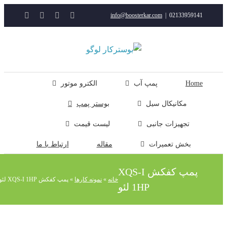
YouTube
Rss
Instagram
ایمیل
info@boosterkar.com
|
0213395914
ت
ن
ل
Hom
پمپ آب
الکترو موتور
مکانیکال سیل
بوستر پمپ
تجهیزات جانبی
لیست قیمت
بخش تعمیرات
مقاله
ارتباط با ما
پمپ کفکش XQS-I
خانه
»
نمونه کارها
»
پمپ کفکش XQS-I 1HP لئو
1HP لئو