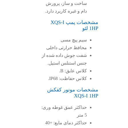
ساخت و ساز، پرورش
دام و غیره کاربرد دارد.
مشخصات پمپ XQS-I
1HP لئو
سیم پیچ مسی
محافظ حرارتی داخلی
شفت جوش داده شده از
جنس استنلس استیل.
کلاس عایق: B.
کلاس حفاظت: IP68.
مشخصات موتور کفکش
XQS-I 1HP
حداکثر عمق غوطه وری:
5 متر
حداکثر دمای مایع: +40