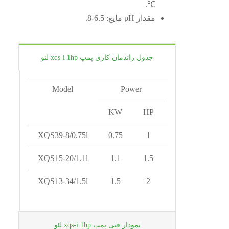
℃.
مقدار pH مایع: 6.5-8.
جدول راندمان کاری پمپ xqs-i 1hp لئو
Model
Power
Outlet d
KW
HP
XQS39-8/0.75l
0.75
1
XQS15-20/1.1l
1.1
1.5
40
XQS13-34/1.5l
1.5
2
40
نمودار فنی پمپ xqs-i 1hp لئو