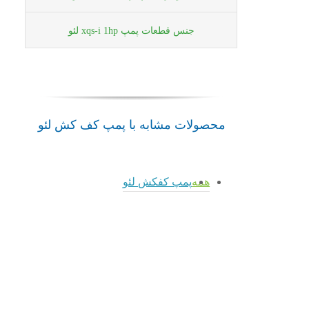
جنس قطعات پمپ xqs-i 1hp لئو
محصولات مشابه با پمپ کف کش لئو
همه
پمپ کفکش لئو
admin
admin
پمپ
پمپ
admin
admin
XQS-
کفکش
پمپ
پمپ
I
XQS-
XQS-
XQS-
1.5HP
I
I
S
لئو
1HP
0.75HP
0.33
لئو
پمپ
لئو
لئو
کفکش
پمپ